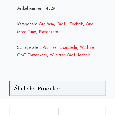
[:en]Toggle
Artikelnummer:
14329
switch
(gripper
arm)
Kategorien:
Greifarm
,
OMT - Technik
,
One
[:fr]Interrupteur
More Time
,
Plattenkorb
(pince
serre
Schlagwörter:
Wurlitzer Ersatzteile
,
Wurlitzer
disque)
OMT Plattenkorb
,
Wurlitzer OMT Technik
[:]
Menge
Ähnliche Produkte