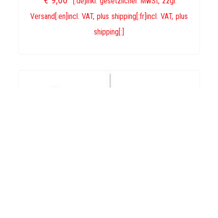
€
9,00
[:de]inkl. gesetzlicher MwSt, zzgl.
Versand[:en]incl. VAT, plus shipping[:fr]incl. VAT, plus
shipping[:]
IN DEN WARENKORB