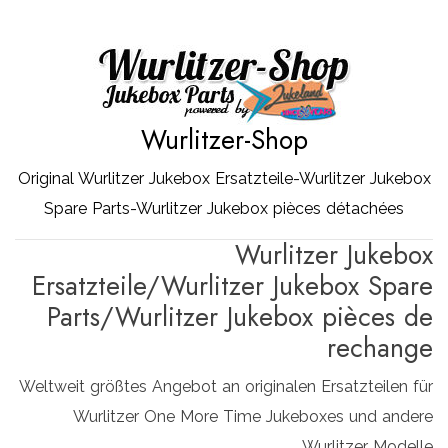
Zum
Inhalt
springen
Wurlitzer-Shop
Original Wurlitzer Jukebox Ersatzteile-Wurlitzer Jukebox
Spare Parts-Wurlitzer Jukebox pièces détachées
Wurlitzer Jukebox
Ersatzteile/Wurlitzer Jukebox Spare
Parts/Wurlitzer Jukebox pièces de
rechange
Weltweit größtes Angebot an originalen Ersatzteilen für
Wurlitzer One More Time Jukeboxes und andere
Wurlitzer Modelle