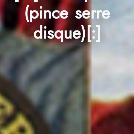
(pince serre
disque)[:]