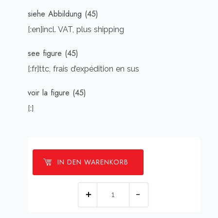
siehe Abbildung (45)
[:en]incl. VAT, plus shipping
see figure (45)
[:fr]ttc, frais d’expédition en sus
voir la figure (45)
[:]
IN DEN WARENKORB
[:de]Kippschalter
(Greifarm)