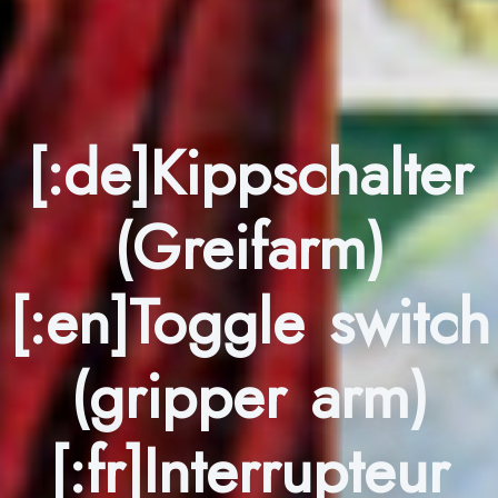
[:de]Kippschalter
(Greifarm)
[:en]Toggle switch
(gripper arm)
[:fr]Interrupteur