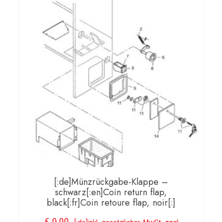
[:de]Münzrückgabe-Klappe –
schwarz[:en]Coin return flap,
black[:fr]Coin retoure flap, noir[:]