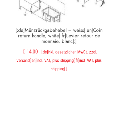
[:de]Münzrückgabehebel – weiss[:en]Coin
return handle, white[:fr]Levier retour de
monnaie, blanc[:]
€
14,00
[:de]inkl. gesetzlicher MwSt, zzgl.
Versand[:en]incl. VAT, plus shipping[:fr]incl. VAT, plus
shipping[:]
IN DEN WARENKORB