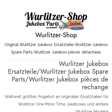
Zum
Inhalt
springen
Wurlitzer-Shop
Original Wurlitzer Jukebox Ersatzteile-Wurlitzer Jukebox
Spare Parts-Wurlitzer Jukebox pièces détachées
Wurlitzer Jukebox
Ersatzteile/Wurlitzer Jukebox Spare
Parts/Wurlitzer Jukebox pièces de
rechange
Weltweit größtes Angebot an originalen Ersatzteilen für
Wurlitzer One More Time Jukeboxes und andere
Wurlitzer Modelle