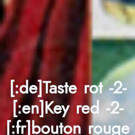
[:de]Taste rot -2-
[:en]Key red -2-
[:fr]bouton rouge