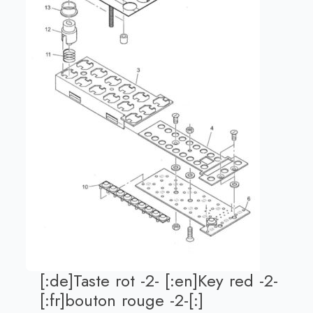
[:de]Taste rot -2- [:en]Key red -2-
[:fr]bouton rouge -2-[:]