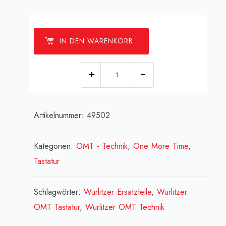
IN DEN WARENKORB
[:de]Taste
rot
-2-
Artikelnummer:
49502
[:en]Key
red
-2-
Kategorien:
OMT - Technik
,
One More Time
,
[:fr]bouton
Tastatur
rouge
-2-
Schlagwörter:
Wurlitzer Ersatzteile
,
Wurlitzer
[:]
OMT Tastatur
,
Wurlitzer OMT Technik
Menge