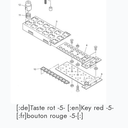
[:de]Taste rot -5- [:en]Key red -5-
[:fr]bouton rouge -5-[:]