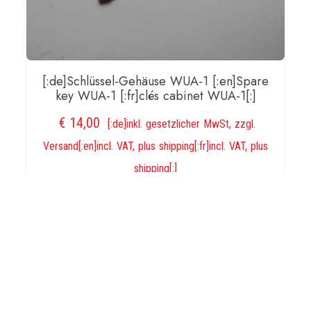
[:de]Schlüssel-Gehäuse WUA-1 [:en]Spare
key WUA-1 [:fr]clés cabinet WUA-1[:]
€
14,00
[:de]inkl. gesetzlicher MwSt, zzgl.
Versand[:en]incl. VAT, plus shipping[:fr]incl. VAT, plus
shipping[:]
IN DEN WARENKORB