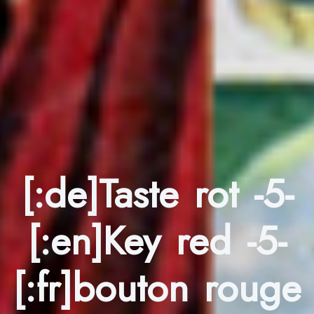
[:de]Taste rot -5-
[:en]Key red -5-
[:fr]bouton rouge