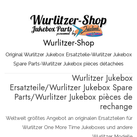
Zum
Inhalt
springen
Wurlitzer-Shop
Original Wurlitzer Jukebox Ersatzteile-Wurlitzer Jukebox
Spare Parts-Wurlitzer Jukebox pièces détachées
Wurlitzer Jukebox
Ersatzteile/Wurlitzer Jukebox Spare
Parts/Wurlitzer Jukebox pièces de
rechange
Weltweit größtes Angebot an originalen Ersatzteilen für
Wurlitzer One More Time Jukeboxes und andere
Wurlitzer Modelle