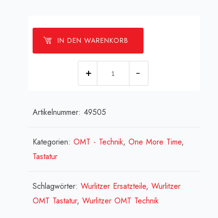
IN DEN WARENKORB
[:de]Taste
rot
-5-
Artikelnummer:
49505
[:en]Key
red
-5-
Kategorien:
OMT - Technik
,
One More Time
,
[:fr]bouton
Tastatur
rouge
-5-
Schlagwörter:
Wurlitzer Ersatzteile
,
Wurlitzer
[:]
OMT Tastatur
,
Wurlitzer OMT Technik
Menge