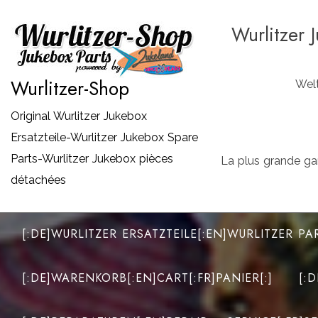
Zum
Wurlitzer 
Inhalt
springen
Wurlitzer-Shop
Welt
Original Wurlitzer Jukebox
Ersatzteile-Wurlitzer Jukebox Spare
Parts-Wurlitzer Jukebox pièces
La plus grande ga
détachées
[:DE]WURLITZER ERSATZTEILE[:EN]WURLITZER PA
[:DE]WARENKORB[:EN]CART[:FR]PANIER[:]
[: