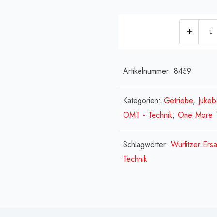
[:de
[:en]
segm
á
Artikelnummer:
8459
dentu
Men
Kategorien:
Getriebe
,
Jukeb
OMT - Technik
,
One More 
Schlagwörter:
Wurlitzer Ersa
Technik