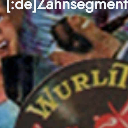
[:de]Zahnsegment