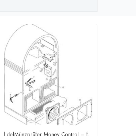
[:de]Münzprüfer Money Control – f.