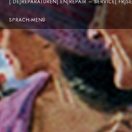
[:DE]REPARATUREN[:EN]REPAIR – SERVICE[:FR]SE
SPRACH-MENÜ