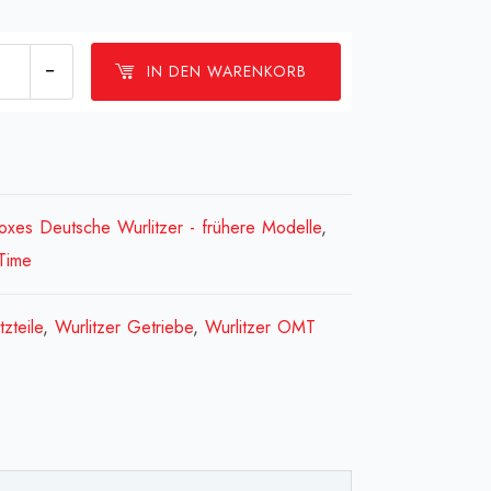
]Zahnsegment
IN DEN WARENKORB
Toothed
ent[:fr]Segment
re[:]
ge
oxes Deutsche Wurlitzer - frühere Modelle
,
Time
tzteile
,
Wurlitzer Getriebe
,
Wurlitzer OMT