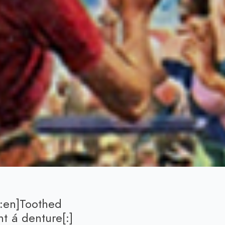
:en]Toothed
t á denture[:]