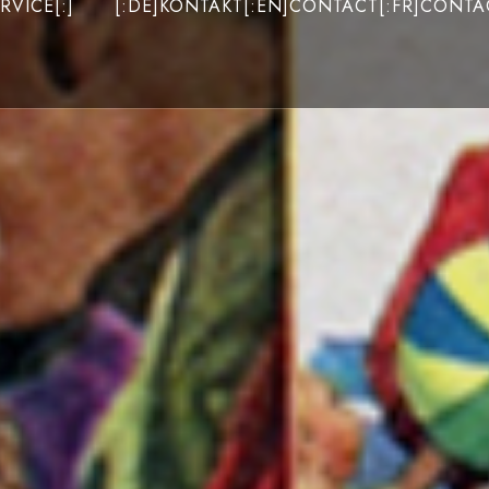
RVICE[:]
[:DE]KONTAKT[:EN]CONTACT[:FR]CONTAC