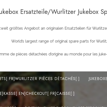
Jukebox Ersatzteile/Wurlitzer Jukebox S
weit größtes Angebot an originalen Ersatzteilen für Wurlit
World’s largest range of original spare parts for Wu
mme de pièces détachées d’origine au monde pour les juke-
RTS[:FR]WURLITZER PIÈCES DÉTACHÉS[:]
JUKEBOX
DE]KASSE[:EN]CHECKOUT[:FR]CAISSE[:]