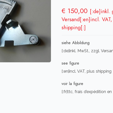
€
150,00
[:de]inkl.
Versand[:en]incl. VAT, 
shipping[:]
siehe Abbildung
[:de]inkl. MwSt., zzgl. Vers
see figure
[:en]incl. VAT, plus shipping
voir la figure
[:fr]ttc, frais d’expédition en