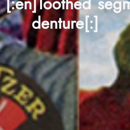
 [:en]Toothed segm
denture[:]