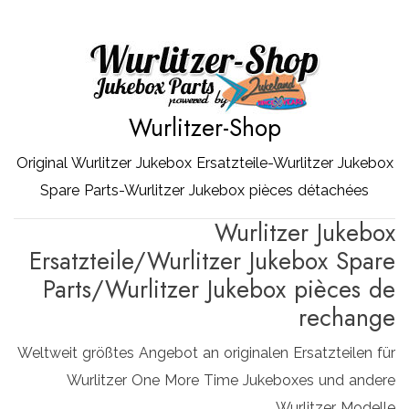
Zum
Inhalt
springen
Wurlitzer-Shop
Original Wurlitzer Jukebox Ersatzteile-Wurlitzer Jukebox
Spare Parts-Wurlitzer Jukebox pièces détachées
Wurlitzer Jukebox
Ersatzteile/Wurlitzer Jukebox Spare
Parts/Wurlitzer Jukebox pièces de
rechange
Weltweit größtes Angebot an originalen Ersatzteilen für
Wurlitzer One More Time Jukeboxes und andere
Wurlitzer Modelle