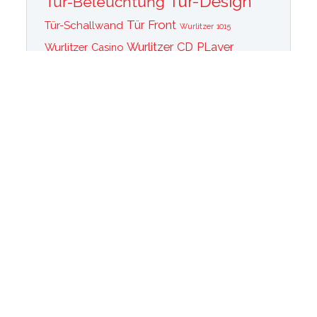
Tür-Design
Tür-Beleuchtung
Tür Front
Tür-Schallwand
Wurlitzer 1015
Wurlitzer CD PLayer
Wurlitzer Casino
Wurlitzer Classic 2000
Wurlitzer Elvis
Wurlitzer
Edition
Ersatzteile
Wurlitzer Getriebe
Wurlitzer Greifarm
Wurlitzer Johnny One Note
Wurlitzer
Wurlitzer Las Vegas
memorabilia
Wurlitzer New York
Wurlitzer
Wurlitzer OMT Plattenkorb
Wurlitzer OMT
OMT Tastatur
Technik
WurlitzerOMT Verstärker
Wurlitzer OMT Vinyl
Wurlitzer Peacock
Wurlitzer Princess
Wurlitzer Rainbow