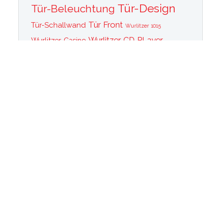
Tür-Design
Tür-Beleuchtung
Tür Front
Tür-Schallwand
Wurlitzer 1015
Wurlitzer CD PLayer
Wurlitzer Casino
Wurlitzer Classic 2000
Wurlitzer Elvis
Wurlitzer
Edition
Ersatzteile
Wurlitzer Getriebe
Wurlitzer Greifarm
Wurlitzer Johnny One Note
Wurlitzer
Wurlitzer Las Vegas
memorabilia
Wurlitzer New York
Wurlitzer
Wurlitzer OMT Plattenkorb
Wurlitzer OMT
OMT Tastatur
Technik
WurlitzerOMT Verstärker
Wurlitzer OMT Vinyl
Wurlitzer Peacock
Wurlitzer Princess
Wurlitzer Rainbow