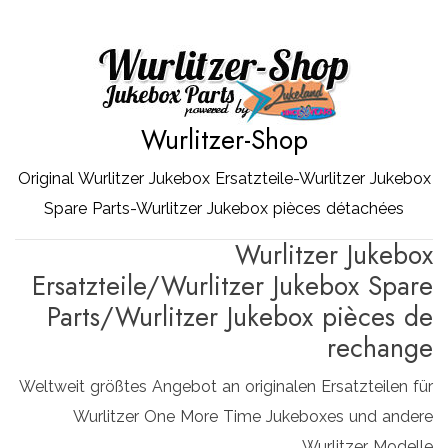
Zum
Inhalt
springen
Wurlitzer-Shop
Original Wurlitzer Jukebox Ersatzteile-Wurlitzer Jukebox
Spare Parts-Wurlitzer Jukebox pièces détachées
Wurlitzer Jukebox
Ersatzteile/Wurlitzer Jukebox Spare
Parts/Wurlitzer Jukebox pièces de
rechange
Weltweit größtes Angebot an originalen Ersatzteilen für
Wurlitzer One More Time Jukeboxes und andere
Wurlitzer Modelle