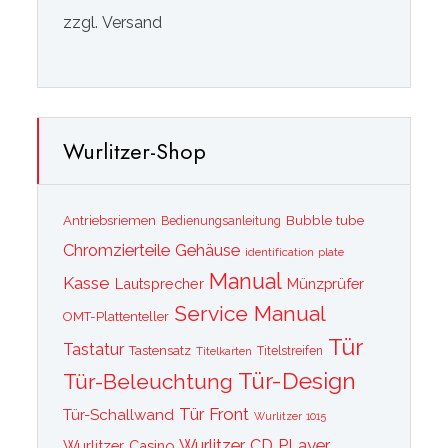
zzgl. Versand
Wurlitzer-Shop
Bubble tube
Antriebsriemen
Bedienungsanleitung
Chromzierteile
Gehäuse
identification plate
Manual
Kasse
Lautsprecher
Münzprüfer
Service Manual
OMT-Plattenteller
Tür
Tastatur
Tastensatz
Titelkarten
Titelstreifen
Tür-Design
Tür-Beleuchtung
Tür Front
Tür-Schallwand
Wurlitzer 1015
Wurlitzer CD PLayer
Wurlitzer Casino