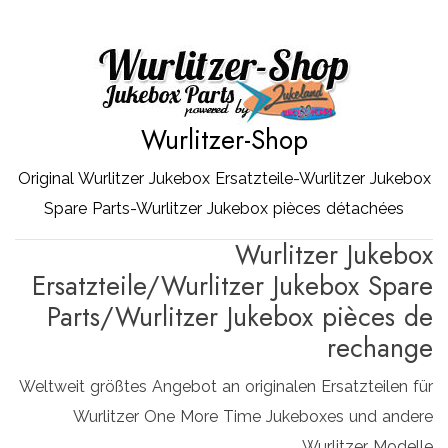
Zum
Inhalt
springen
Wurlitzer-Shop
Original Wurlitzer Jukebox Ersatzteile-Wurlitzer Jukebox
Spare Parts-Wurlitzer Jukebox pièces détachées
Wurlitzer Jukebox
Ersatzteile/Wurlitzer Jukebox Spare
Parts/Wurlitzer Jukebox pièces de
rechange
Weltweit größtes Angebot an originalen Ersatzteilen für
Wurlitzer One More Time Jukeboxes und andere
Wurlitzer Modelle