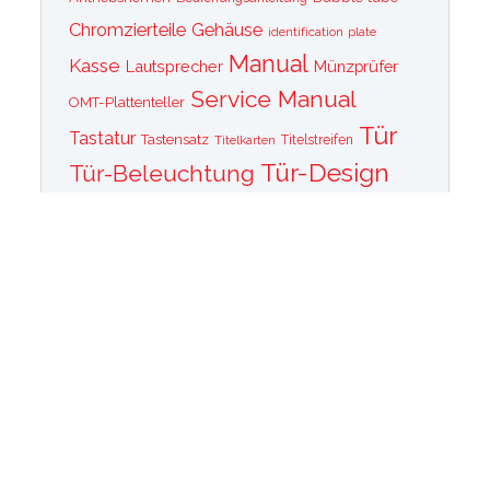
Chromzierteile
Gehäuse
identification plate
Manual
Kasse
Lautsprecher
Münzprüfer
Service Manual
OMT-Plattenteller
Tür
Tastatur
Tastensatz
Titelkarten
Titelstreifen
Tür-Design
Tür-Beleuchtung
Tür Front
Tür-Schallwand
Wurlitzer 1015
Wurlitzer CD PLayer
Wurlitzer Casino
Wurlitzer Classic 2000
Wurlitzer Elvis
Wurlitzer
Edition
Ersatzteile
Wurlitzer Getriebe
Wurlitzer Greifarm
Wurlitzer Johnny One Note
Wurlitzer
Wurlitzer Las Vegas
memorabilia
Wurlitzer New York
Wurlitzer
Wurlitzer OMT Plattenkorb