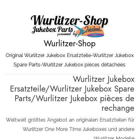
Zum
Inhalt
springen
Wurlitzer-Shop
Original Wurlitzer Jukebox Ersatzteile-Wurlitzer Jukebox
Spare Parts-Wurlitzer Jukebox pièces détachées
Wurlitzer Jukebox
Ersatzteile/Wurlitzer Jukebox Spare
Parts/Wurlitzer Jukebox pièces de
rechange
Weltweit größtes Angebot an originalen Ersatzteilen für
Wurlitzer One More Time Jukeboxes und andere
Wurlitzer Modelle