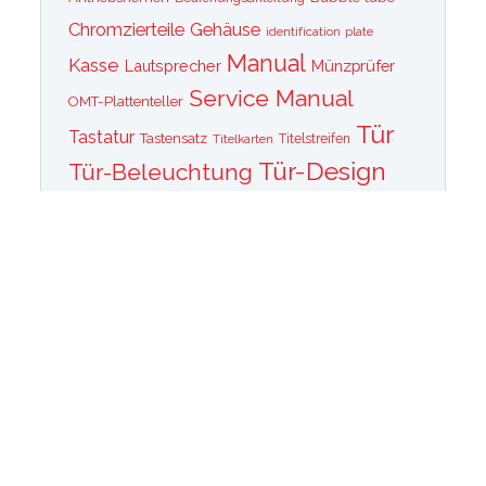
Chromzierteile
Gehäuse
identification plate
Manual
Kasse
Lautsprecher
Münzprüfer
Service Manual
OMT-Plattenteller
Tür
Tastatur
Tastensatz
Titelkarten
Titelstreifen
Tür-Design
Tür-Beleuchtung
Tür Front
Tür-Schallwand
Wurlitzer 1015
Wurlitzer CD PLayer
Wurlitzer Casino
Wurlitzer Classic 2000
Wurlitzer Elvis
Wurlitzer
Edition
Ersatzteile
Wurlitzer Getriebe
Wurlitzer Greifarm
Wurlitzer Johnny One Note
Wurlitzer
Wurlitzer Las Vegas
memorabilia
Wurlitzer New York
Wurlitzer
Wurlitzer OMT Plattenkorb