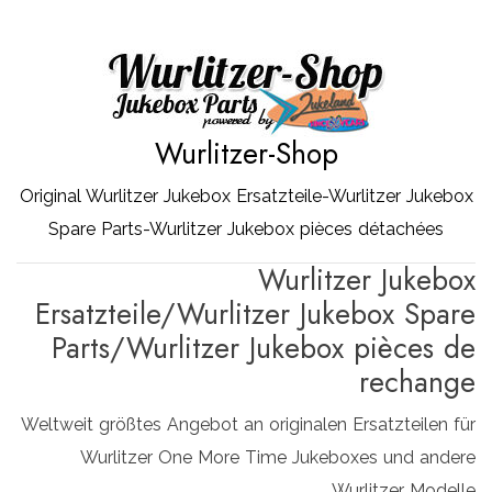
Zum
Inhalt
springen
Wurlitzer-Shop
Original Wurlitzer Jukebox Ersatzteile-Wurlitzer Jukebox
Spare Parts-Wurlitzer Jukebox pièces détachées
Wurlitzer Jukebox
Ersatzteile/Wurlitzer Jukebox Spare
Parts/Wurlitzer Jukebox pièces de
rechange
Weltweit größtes Angebot an originalen Ersatzteilen für
Wurlitzer One More Time Jukeboxes und andere
Wurlitzer Modelle