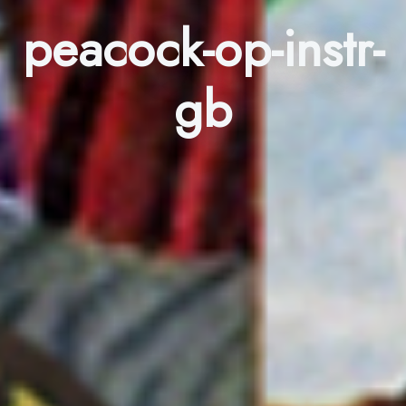
peacock-op-instr-
gb