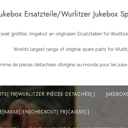
Jukebox Ersatzteile/Wurlitzer Jukebox S
weit größtes Angebot an originalen Ersatzteilen für Wurlit
World’s largest range of original spare parts for Wu
mme de pièces détachées d’origine au monde pour les juke-
RTS[:FR]WURLITZER PIÈCES DÉTACHÉS[:]
JUKEBOX
DE]KASSE[:EN]CHECKOUT[:FR]CAISSE[:]