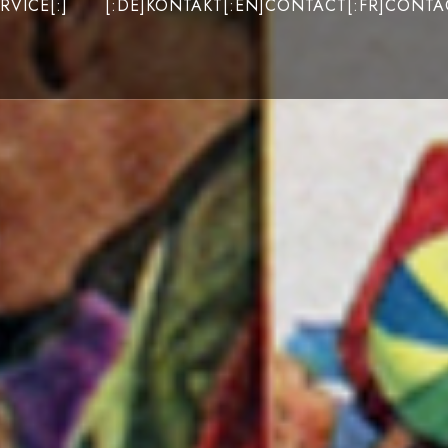
RVICE[:]
[:DE]KONTAKT[:EN]CONTACT[:FR]CONTAC