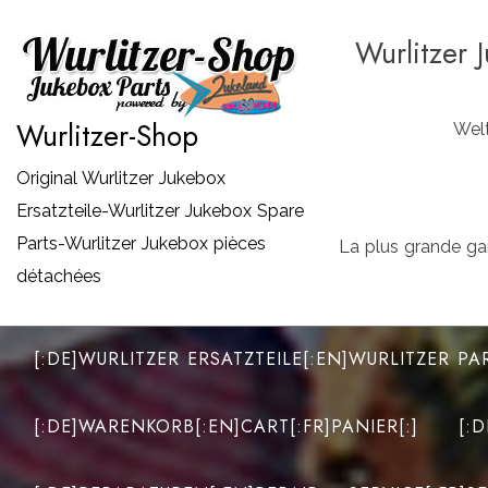
Zum
Wurlitzer 
Inhalt
springen
Wurlitzer-Shop
Welt
Original Wurlitzer Jukebox
Ersatzteile-Wurlitzer Jukebox Spare
Parts-Wurlitzer Jukebox pièces
La plus grande ga
détachées
[:DE]WURLITZER ERSATZTEILE[:EN]WURLITZER PA
[:DE]WARENKORB[:EN]CART[:FR]PANIER[:]
[: