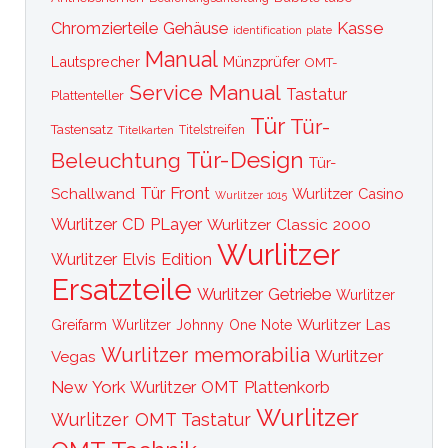
Kasse
Chromzierteile
Gehäuse
identification plate
Manual
Lautsprecher
Münzprüfer
OMT-
Service Manual
Tastatur
Plattenteller
Tür
Tür-
Tastensatz
Titelkarten
Titelstreifen
Tür-Design
Beleuchtung
Tür-
Tür Front
Schallwand
Wurlitzer Casino
Wurlitzer 1015
Wurlitzer CD PLayer
Wurlitzer Classic 2000
Wurlitzer
Wurlitzer Elvis Edition
Ersatzteile
Wurlitzer Getriebe
Wurlitzer
Wurlitzer Las
Greifarm
Wurlitzer Johnny One Note
Wurlitzer memorabilia
Wurlitzer
Vegas
New York
Wurlitzer OMT Plattenkorb
Wurlitzer
Wurlitzer OMT Tastatur