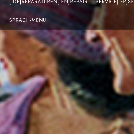
[:DE]REPARATUREN[:EN]REPAIR – SERVICE[:FR]SE
SPRACH-MENÜ