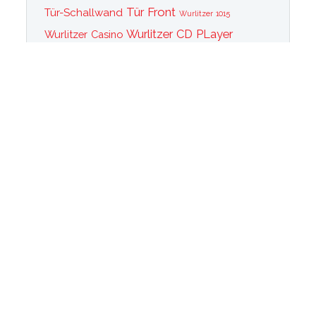
Tür Front
Tür-Schallwand
Wurlitzer 1015
Wurlitzer CD PLayer
Wurlitzer Casino
Wurlitzer Classic 2000
Wurlitzer Elvis
Wurlitzer
Edition
Ersatzteile
Wurlitzer Getriebe
Wurlitzer Greifarm
Wurlitzer Johnny One Note
Wurlitzer
Wurlitzer Las Vegas
memorabilia
Wurlitzer New York
Wurlitzer
Wurlitzer OMT Plattenkorb
Wurlitzer OMT
OMT Tastatur
Technik
WurlitzerOMT Verstärker
Wurlitzer OMT Vinyl
Wurlitzer Peacock
Wurlitzer Princess
Wurlitzer Rainbow
Wurlitzer
Wurlitzer Werbung