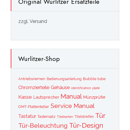
Original Wurlitzer Ersatzteile
zzgl. Versand
Wurlitzer-Shop
Bubble tube
Antriebsriemen
Bedienungsanleitung
Chromzierteile
Gehäuse
identification plate
Manual
Kasse
Lautsprecher
Münzprüfer
Service Manual
OMT-Plattenteller
Tür
Tastatur
Tastensatz
Titelkarten
Titelstreifen
Tür-Design
Tür-Beleuchtung