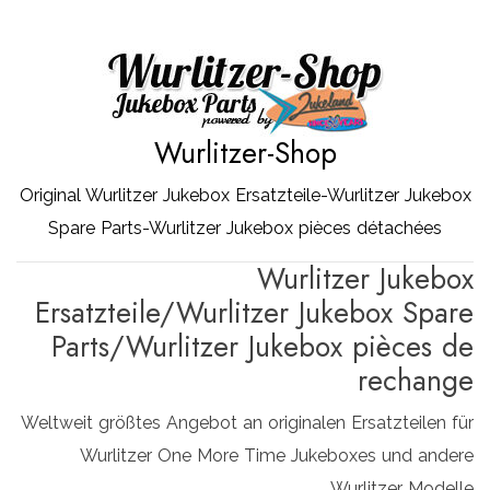
Zum
Inhalt
springen
Wurlitzer-Shop
Original Wurlitzer Jukebox Ersatzteile-Wurlitzer Jukebox
Spare Parts-Wurlitzer Jukebox pièces détachées
Wurlitzer Jukebox
Ersatzteile/Wurlitzer Jukebox Spare
Parts/Wurlitzer Jukebox pièces de
rechange
Weltweit größtes Angebot an originalen Ersatzteilen für
Wurlitzer One More Time Jukeboxes und andere
Wurlitzer Modelle