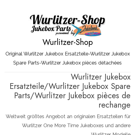
Zum
Inhalt
springen
Wurlitzer-Shop
Original Wurlitzer Jukebox Ersatzteile-Wurlitzer Jukebox
Spare Parts-Wurlitzer Jukebox pièces détachées
Wurlitzer Jukebox
Ersatzteile/Wurlitzer Jukebox Spare
Parts/Wurlitzer Jukebox pièces de
rechange
Weltweit größtes Angebot an originalen Ersatzteilen für
Wurlitzer One More Time Jukeboxes und andere
Wurlitzer Modelle