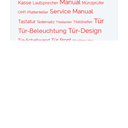
Manual
Kasse
Lautsprecher
Münzprüfer
Service Manual
OMT-Plattenteller
Tür
Tastatur
Tastensatz
Titelkarten
Titelstreifen
Tür-Design
Tür-Beleuchtung
Tür Front
Tür-Schallwand
Wurlitzer 1015
Wurlitzer CD PLayer
Wurlitzer Casino
Wurlitzer Classic 2000
Wurlitzer Elvis
Wurlitzer
Edition
Ersatzteile
Wurlitzer Getriebe
Wurlitzer Greifarm
Wurlitzer Johnny One Note
Wurlitzer
Wurlitzer Las Vegas
memorabilia
Wurlitzer New York
Wurlitzer
Wurlitzer OMT Plattenkorb
Wurlitzer OMT
OMT Tastatur