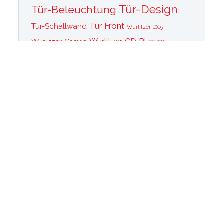
Tür-Design
Tür-Beleuchtung
Tür Front
Tür-Schallwand
Wurlitzer 1015
Wurlitzer CD PLayer
Wurlitzer Casino
Wurlitzer Classic 2000
Wurlitzer Elvis
Wurlitzer
Edition
Ersatzteile
Wurlitzer Getriebe
Wurlitzer Greifarm
Wurlitzer Johnny One Note
Wurlitzer
Wurlitzer Las Vegas
memorabilia
Wurlitzer New York
Wurlitzer
Wurlitzer OMT Plattenkorb
Wurlitzer OMT
OMT Tastatur
Technik
WurlitzerOMT Verstärker
Wurlitzer OMT Vinyl
Wurlitzer Peacock
Wurlitzer Princess
Wurlitzer Rainbow