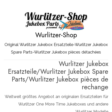
Zum
Inhalt
springen
Wurlitzer-Shop
Original Wurlitzer Jukebox Ersatzteile-Wurlitzer Jukebox
Spare Parts-Wurlitzer Jukebox pièces détachées
Wurlitzer Jukebox
Ersatzteile/Wurlitzer Jukebox Spare
Parts/Wurlitzer Jukebox pièces de
rechange
Weltweit größtes Angebot an originalen Ersatzteilen für
Wurlitzer One More Time Jukeboxes und andere
Wurlitzer Modelle