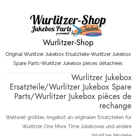
Zum
Inhalt
springen
Wurlitzer-Shop
Original Wurlitzer Jukebox Ersatzteile-Wurlitzer Jukebox
Spare Parts-Wurlitzer Jukebox pièces détachées
Wurlitzer Jukebox
Ersatzteile/Wurlitzer Jukebox Spare
Parts/Wurlitzer Jukebox pièces de
rechange
Weltweit größtes Angebot an originalen Ersatzteilen für
Wurlitzer One More Time Jukeboxes und andere
Wurlitzer Modelle