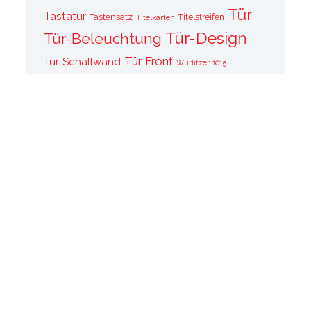
Tür
Tastatur
Tastensatz
Titelkarten
Titelstreifen
Tür-Design
Tür-Beleuchtung
Tür Front
Tür-Schallwand
Wurlitzer 1015
Wurlitzer CD PLayer
Wurlitzer Casino
Wurlitzer Classic 2000
Wurlitzer Elvis
Wurlitzer
Edition
Ersatzteile
Wurlitzer Getriebe
Wurlitzer Greifarm
Wurlitzer Johnny One Note
Wurlitzer
Wurlitzer Las Vegas
memorabilia
Wurlitzer New York
Wurlitzer
Wurlitzer OMT Plattenkorb
Wurlitzer OMT
OMT Tastatur
Technik
WurlitzerOMT Verstärker
Wurlitzer OMT Vinyl
Wurlitzer Peacock