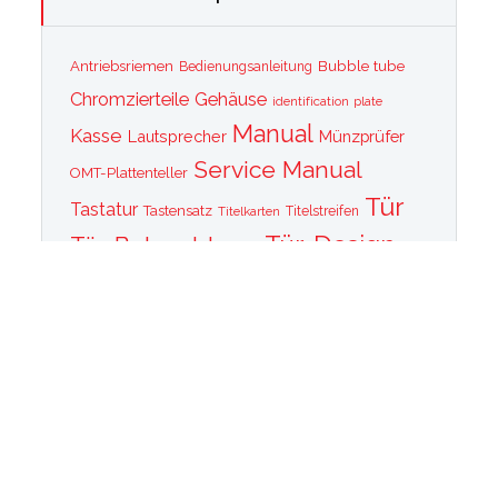
Bubble tube
Antriebsriemen
Bedienungsanleitung
Chromzierteile
Gehäuse
identification plate
Manual
Kasse
Lautsprecher
Münzprüfer
Service Manual
OMT-Plattenteller
Tür
Tastatur
Tastensatz
Titelkarten
Titelstreifen
Tür-Design
Tür-Beleuchtung
Tür Front
Tür-Schallwand
Wurlitzer 1015
Wurlitzer CD PLayer
Wurlitzer Casino
Wurlitzer Classic 2000
Wurlitzer Elvis
Wurlitzer
Edition
Ersatzteile
Wurlitzer Getriebe
Wurlitzer Greifarm
Wurlitzer Johnny One Note
Wurlitzer
Wurlitzer Las Vegas