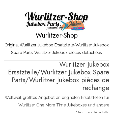
Zum
Inhalt
springen
Wurlitzer-Shop
Original Wurlitzer Jukebox Ersatzteile-Wurlitzer Jukebox
Spare Parts-Wurlitzer Jukebox pièces détachées
Wurlitzer Jukebox
Ersatzteile/Wurlitzer Jukebox Spare
Parts/Wurlitzer Jukebox pièces de
rechange
Weltweit größtes Angebot an originalen Ersatzteilen für
Wurlitzer One More Time Jukeboxes und andere
Wurlitzer Modelle