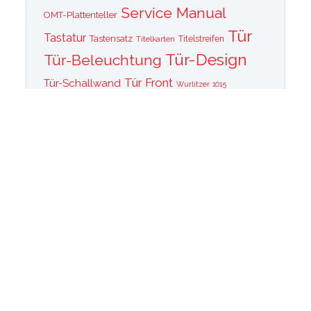
Service Manual
OMT-Plattenteller
Tür
Tastatur
Tastensatz
Titelkarten
Titelstreifen
Tür-Design
Tür-Beleuchtung
Tür Front
Tür-Schallwand
Wurlitzer 1015
Wurlitzer CD PLayer
Wurlitzer Casino
Wurlitzer Classic 2000
Wurlitzer Elvis
Wurlitzer
Edition
Ersatzteile
Wurlitzer Getriebe
Wurlitzer Greifarm
Wurlitzer Johnny One Note
Wurlitzer
Wurlitzer Las Vegas
memorabilia
Wurlitzer New York
Wurlitzer
Wurlitzer OMT Plattenkorb
Wurlitzer OMT
OMT Tastatur
Technik
WurlitzerOMT Verstärker