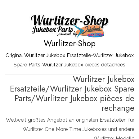
Zum
Inhalt
springen
Wurlitzer-Shop
Original Wurlitzer Jukebox Ersatzteile-Wurlitzer Jukebox
Spare Parts-Wurlitzer Jukebox pièces détachées
Wurlitzer Jukebox
Ersatzteile/Wurlitzer Jukebox Spare
Parts/Wurlitzer Jukebox pièces de
rechange
Weltweit größtes Angebot an originalen Ersatzteilen für
Wurlitzer One More Time Jukeboxes und andere
Wurlitzer Modelle