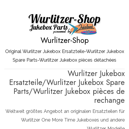
Zum
Inhalt
springen
Wurlitzer-Shop
Original Wurlitzer Jukebox Ersatzteile-Wurlitzer Jukebox
Spare Parts-Wurlitzer Jukebox pièces détachées
Wurlitzer Jukebox
Ersatzteile/Wurlitzer Jukebox Spare
Parts/Wurlitzer Jukebox pièces de
rechange
Weltweit größtes Angebot an originalen Ersatzteilen für
Wurlitzer One More Time Jukeboxes und andere
Wurlitzer Modelle