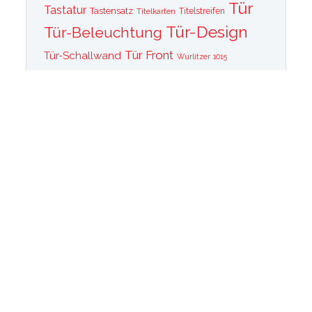
Tür
Tastatur
Tastensatz
Titelkarten
Titelstreifen
Tür-Design
Tür-Beleuchtung
Tür Front
Tür-Schallwand
Wurlitzer 1015
Wurlitzer CD PLayer
Wurlitzer Casino
Wurlitzer Classic 2000
Wurlitzer Elvis
Wurlitzer
Edition
Ersatzteile
Wurlitzer Getriebe
Wurlitzer Greifarm
Wurlitzer Johnny One Note
Wurlitzer
Wurlitzer Las Vegas
memorabilia
Wurlitzer New York
Wurlitzer
Wurlitzer OMT Plattenkorb
Wurlitzer OMT
OMT Tastatur
Technik
WurlitzerOMT Verstärker
Wurlitzer OMT Vinyl
Wurlitzer Peacock