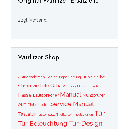
Original Wurlitzer Ersatzteile
zzgl. Versand
Wurlitzer-Shop
Bubble tube
Antriebsriemen
Bedienungsanleitung
Chromzierteile
Gehäuse
identification plate
Manual
Kasse
Lautsprecher
Münzprüfer
Service Manual
OMT-Plattenteller
Tür
Tastatur
Tastensatz
Titelkarten
Titelstreifen
Tür-Design
Tür-Beleuchtung