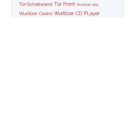
Tür Front
Tür-Schallwand
Wurlitzer 1015
Wurlitzer CD PLayer
Wurlitzer Casino
Wurlitzer Classic 2000
Wurlitzer Elvis
Wurlitzer
Edition
Ersatzteile
Wurlitzer Getriebe
Wurlitzer Greifarm
Wurlitzer Johnny One Note
Wurlitzer
Wurlitzer Las Vegas
memorabilia
Wurlitzer New York
Wurlitzer
Wurlitzer OMT Plattenkorb
Wurlitzer OMT
OMT Tastatur
Technik
WurlitzerOMT Verstärker
Wurlitzer OMT Vinyl
Wurlitzer Peacock
Wurlitzer Princess
Wurlitzer Rainbow
Wurlitzer
Wurlitzer Werbung