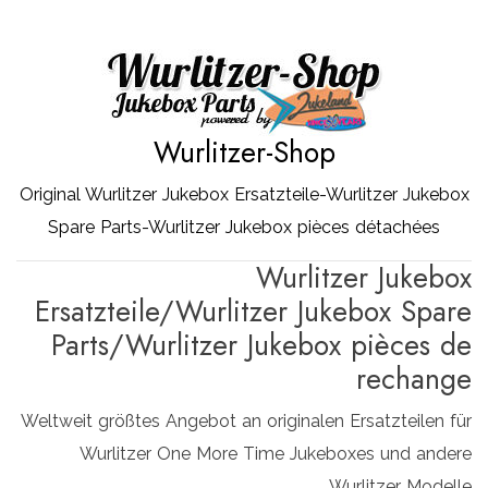
Zum
Inhalt
springen
Wurlitzer-Shop
Original Wurlitzer Jukebox Ersatzteile-Wurlitzer Jukebox
Spare Parts-Wurlitzer Jukebox pièces détachées
Wurlitzer Jukebox
Ersatzteile/Wurlitzer Jukebox Spare
Parts/Wurlitzer Jukebox pièces de
rechange
Weltweit größtes Angebot an originalen Ersatzteilen für
Wurlitzer One More Time Jukeboxes und andere
Wurlitzer Modelle