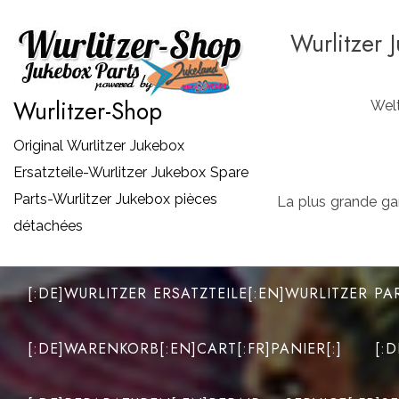
Zum
Wurlitzer 
Inhalt
springen
Wurlitzer-Shop
Welt
Original Wurlitzer Jukebox
Ersatzteile-Wurlitzer Jukebox Spare
Parts-Wurlitzer Jukebox pièces
La plus grande ga
détachées
[:DE]WURLITZER ERSATZTEILE[:EN]WURLITZER PA
[:DE]WARENKORB[:EN]CART[:FR]PANIER[:]
[: