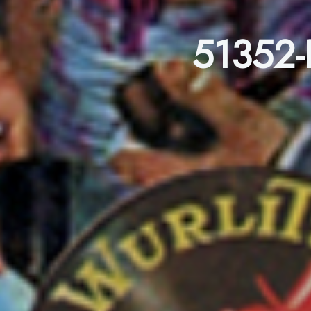
51352-