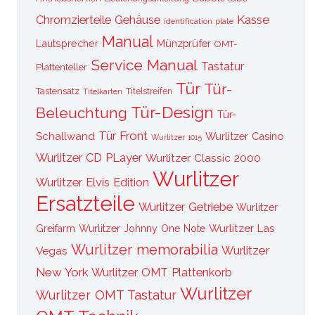
Kasse
Chromzierteile
Gehäuse
identification plate
Manual
Lautsprecher
Münzprüfer
OMT-
Service Manual
Tastatur
Plattenteller
Tür
Tür-
Tastensatz
Titelkarten
Titelstreifen
Tür-Design
Beleuchtung
Tür-
Tür Front
Schallwand
Wurlitzer Casino
Wurlitzer 1015
Wurlitzer CD PLayer
Wurlitzer Classic 2000
Wurlitzer
Wurlitzer Elvis Edition
Ersatzteile
Wurlitzer Getriebe
Wurlitzer
Wurlitzer Las
Greifarm
Wurlitzer Johnny One Note
Wurlitzer memorabilia
Wurlitzer
Vegas
New York
Wurlitzer OMT Plattenkorb
Wurlitzer
Wurlitzer OMT Tastatur