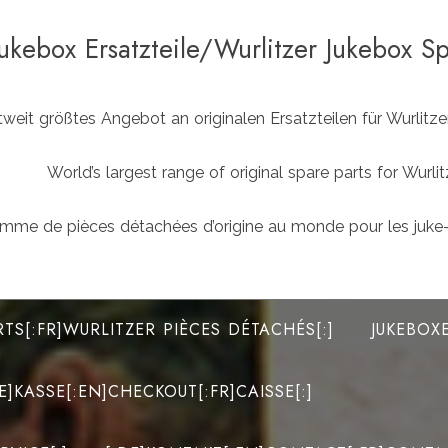
Jukebox Ersatzteile/Wurlitzer Jukebox S
weit größtes Angebot an originalen Ersatzteilen für Wurlit
World’s largest range of original spare parts for Wu
mme de pièces détachées d’origine au monde pour les juke-
RTS[:FR]WURLITZER PIÈCES DÉTACHÉS[:]
JUKEBOX
DE]KASSE[:EN]CHECKOUT[:FR]CAISSE[:]