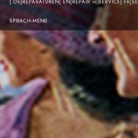
[:DE]REPARATUREN[:EN]REPAIR – SERVICE[:FR]SE
SPRACH-MENÜ