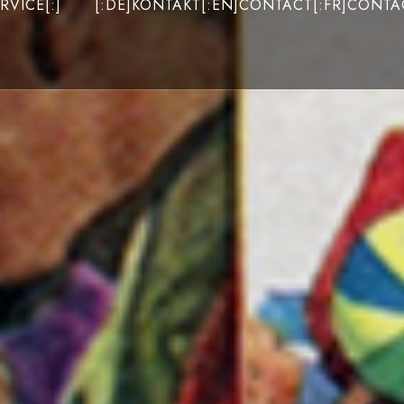
RVICE[:]
[:DE]KONTAKT[:EN]CONTACT[:FR]CONTAC