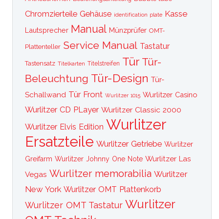
Kasse
Chromzierteile
Gehäuse
identification plate
Manual
Lautsprecher
Münzprüfer
OMT-
Service Manual
Tastatur
Plattenteller
Tür
Tür-
Tastensatz
Titelkarten
Titelstreifen
Tür-Design
Beleuchtung
Tür-
Tür Front
Schallwand
Wurlitzer Casino
Wurlitzer 1015
Wurlitzer CD PLayer
Wurlitzer Classic 2000
Wurlitzer
Wurlitzer Elvis Edition
Ersatzteile
Wurlitzer Getriebe
Wurlitzer
Wurlitzer Las
Greifarm
Wurlitzer Johnny One Note
Wurlitzer memorabilia
Wurlitzer
Vegas
New York
Wurlitzer OMT Plattenkorb
Wurlitzer
Wurlitzer OMT Tastatur