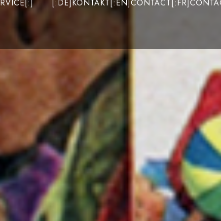
RVICE[:]
[:DE]KONTAKT[:EN]CONTACT[:FR]CONTAC