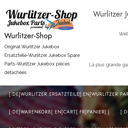
Zum
Wurlitzer 
Inhalt
springen
Wurlitzer-Shop
Welt
Original Wurlitzer Jukebox
Ersatzteile-Wurlitzer Jukebox Spare
Parts-Wurlitzer Jukebox pièces
La plus grande ga
détachées
[:DE]WURLITZER ERSATZTEILE[:EN]WURLITZER PA
[:DE]WARENKORB[:EN]CART[:FR]PANIER[:]
[: