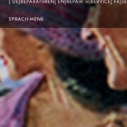
[:DE]REPARATUREN[:EN]REPAIR – SERVICE[:FR]SE
SPRACH-MENÜ