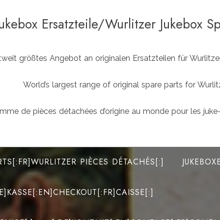
Jukebox Ersatzteile/Wurlitzer Jukebox S
weit größtes Angebot an originalen Ersatzteilen für Wurlit
World’s largest range of original spare parts for Wu
mme de pièces détachées d’origine au monde pour les juke-
RTS[:FR]WURLITZER PIÈCES DÉTACHÉS[:]
JUKEBOX
DE]KASSE[:EN]CHECKOUT[:FR]CAISSE[:]