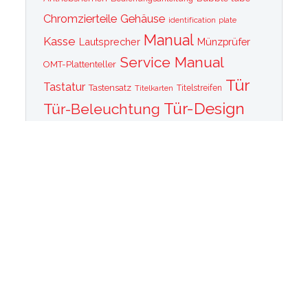
Chromzierteile
Gehäuse
identification plate
Manual
Kasse
Lautsprecher
Münzprüfer
Service Manual
OMT-Plattenteller
Tür
Tastatur
Tastensatz
Titelkarten
Titelstreifen
Tür-Design
Tür-Beleuchtung
Tür Front
Tür-Schallwand
Wurlitzer 1015
Wurlitzer CD PLayer
Wurlitzer Casino
Wurlitzer Classic 2000
Wurlitzer Elvis
Wurlitzer
Edition
Ersatzteile
Wurlitzer Getriebe
Wurlitzer Greifarm
Wurlitzer Johnny One Note
Wurlitzer
Wurlitzer Las Vegas
memorabilia
Wurlitzer New York
Wurlitzer
Wurlitzer OMT Plattenkorb