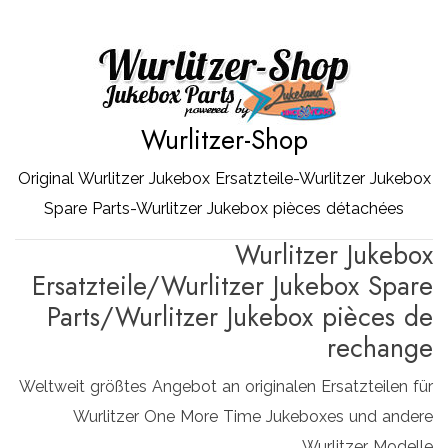
Zum
Inhalt
springen
Wurlitzer-Shop
Original Wurlitzer Jukebox Ersatzteile-Wurlitzer Jukebox
Spare Parts-Wurlitzer Jukebox pièces détachées
Wurlitzer Jukebox
Ersatzteile/Wurlitzer Jukebox Spare
Parts/Wurlitzer Jukebox pièces de
rechange
Weltweit größtes Angebot an originalen Ersatzteilen für
Wurlitzer One More Time Jukeboxes und andere
Wurlitzer Modelle