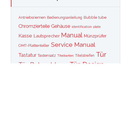
Bubble tube
Antriebsriemen
Bedienungsanleitung
Chromzierteile
Gehäuse
identification plate
Manual
Kasse
Lautsprecher
Münzprüfer
Service Manual
OMT-Plattenteller
Tür
Tastatur
Tastensatz
Titelkarten
Titelstreifen
Tür-Design
Tür-Beleuchtung
Tür Front
Tür-Schallwand
Wurlitzer 1015
Wurlitzer CD PLayer
Wurlitzer Casino
Wurlitzer Classic 2000
Wurlitzer Elvis
Wurlitzer
Edition
Ersatzteile
Wurlitzer Getriebe
Wurlitzer Greifarm
Wurlitzer Johnny One Note
Wurlitzer
Wurlitzer Las Vegas