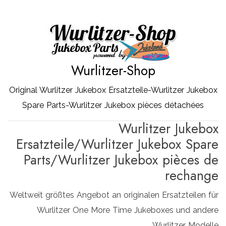
Zum
Inhalt
springen
Wurlitzer-Shop
Original Wurlitzer Jukebox Ersatzteile-Wurlitzer Jukebox
Spare Parts-Wurlitzer Jukebox pièces détachées
Wurlitzer Jukebox
Ersatzteile/Wurlitzer Jukebox Spare
Parts/Wurlitzer Jukebox pièces de
rechange
Weltweit größtes Angebot an originalen Ersatzteilen für
Wurlitzer One More Time Jukeboxes und andere
Wurlitzer Modelle