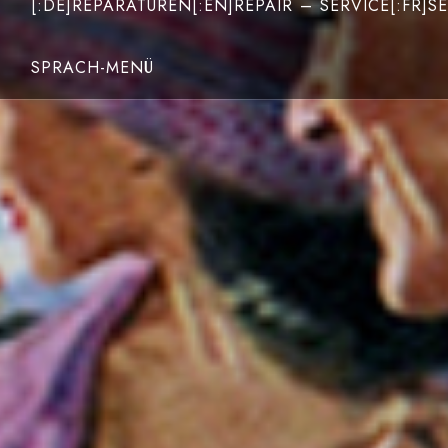
[:DE]REPARATUREN[:EN]REPAIR – SERVICE[:FR]SE
SPRACH-MENÜ