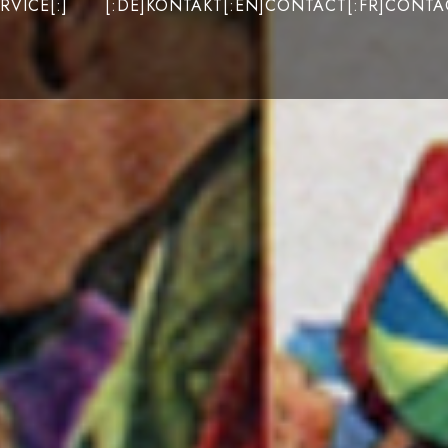
RVICE[:]
[:DE]KONTAKT[:EN]CONTACT[:FR]CONTAC