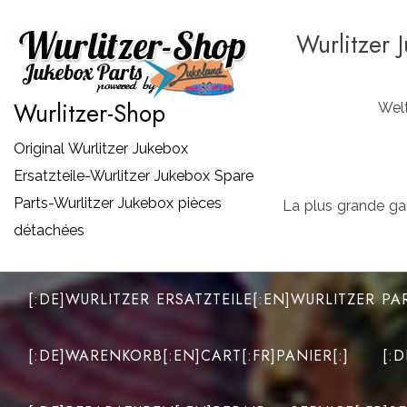
Zum
Wurlitzer 
Inhalt
springen
Wurlitzer-Shop
Welt
Original Wurlitzer Jukebox
Ersatzteile-Wurlitzer Jukebox Spare
Parts-Wurlitzer Jukebox pièces
La plus grande ga
détachées
[:DE]WURLITZER ERSATZTEILE[:EN]WURLITZER PA
[:DE]WARENKORB[:EN]CART[:FR]PANIER[:]
[: