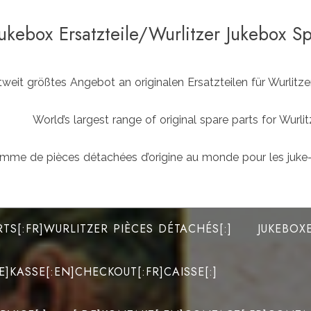
Jukebox Ersatzteile/Wurlitzer Jukebox S
weit größtes Angebot an originalen Ersatzteilen für Wurlit
World’s largest range of original spare parts for Wu
mme de pièces détachées d’origine au monde pour les juke-
RTS[:FR]WURLITZER PIÈCES DÉTACHÉS[:]
JUKEBOX
DE]KASSE[:EN]CHECKOUT[:FR]CAISSE[:]