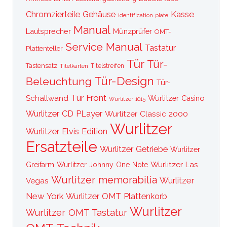
Kasse
Chromzierteile
Gehäuse
identification plate
Manual
Lautsprecher
Münzprüfer
OMT-
Service Manual
Tastatur
Plattenteller
Tür
Tür-
Tastensatz
Titelkarten
Titelstreifen
Tür-Design
Beleuchtung
Tür-
Tür Front
Schallwand
Wurlitzer Casino
Wurlitzer 1015
Wurlitzer CD PLayer
Wurlitzer Classic 2000
Wurlitzer
Wurlitzer Elvis Edition
Ersatzteile
Wurlitzer Getriebe
Wurlitzer
Wurlitzer Las
Greifarm
Wurlitzer Johnny One Note
Wurlitzer memorabilia
Wurlitzer
Vegas
New York
Wurlitzer OMT Plattenkorb
Wurlitzer
Wurlitzer OMT Tastatur