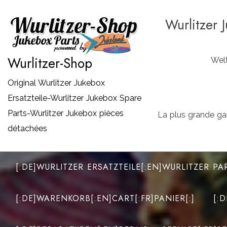
Zum
Wurlitzer 
Inhalt
springen
Wurlitzer-Shop
Welt
Original Wurlitzer Jukebox
Ersatzteile-Wurlitzer Jukebox Spare
Parts-Wurlitzer Jukebox pièces
La plus grande ga
détachées
[:DE]WURLITZER ERSATZTEILE[:EN]WURLITZER PA
[:DE]WARENKORB[:EN]CART[:FR]PANIER[:]
[: