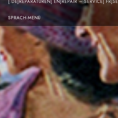
[:DE]REPARATUREN[:EN]REPAIR – SERVICE[:FR]SE
SPRACH-MENÜ