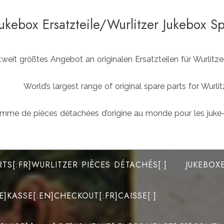
Jukebox Ersatzteile/Wurlitzer Jukebox S
weit größtes Angebot an originalen Ersatzteilen für Wurlit
World’s largest range of original spare parts for Wu
mme de pièces détachées d’origine au monde pour les juke-
RTS[:FR]WURLITZER PIÈCES DÉTACHÉS[:]
JUKEBOX
DE]KASSE[:EN]CHECKOUT[:FR]CAISSE[:]