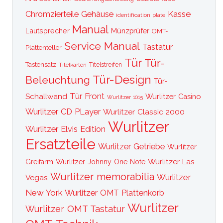
Kasse
Chromzierteile
Gehäuse
identification plate
Manual
Lautsprecher
Münzprüfer
OMT-
Service Manual
Tastatur
Plattenteller
Tür
Tür-
Tastensatz
Titelkarten
Titelstreifen
Tür-Design
Beleuchtung
Tür-
Tür Front
Schallwand
Wurlitzer Casino
Wurlitzer 1015
Wurlitzer CD PLayer
Wurlitzer Classic 2000
Wurlitzer
Wurlitzer Elvis Edition
Ersatzteile
Wurlitzer Getriebe
Wurlitzer
Wurlitzer Las
Greifarm
Wurlitzer Johnny One Note
Wurlitzer memorabilia
Wurlitzer
Vegas
New York
Wurlitzer OMT Plattenkorb
Wurlitzer
Wurlitzer OMT Tastatur