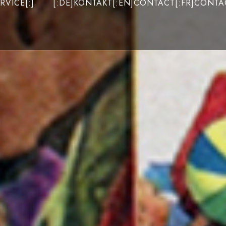
RVICE[:]
[:DE]KONTAKT[:EN]CONTACT[:FR]CONTAC