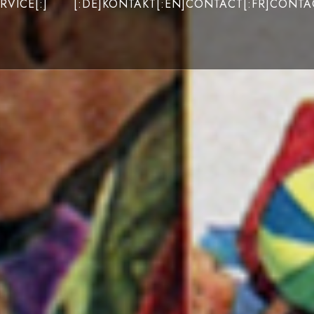
RVICE[:]
[:DE]KONTAKT[:EN]CONTACT[:FR]CONTAC