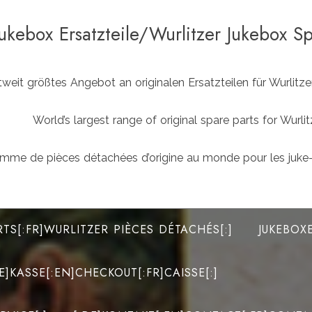
Jukebox Ersatzteile/Wurlitzer Jukebox S
weit größtes Angebot an originalen Ersatzteilen für Wurlit
World’s largest range of original spare parts for Wu
mme de pièces détachées d’origine au monde pour les juke-
RTS[:FR]WURLITZER PIÈCES DÉTACHÉS[:]
JUKEBOX
DE]KASSE[:EN]CHECKOUT[:FR]CAISSE[:]