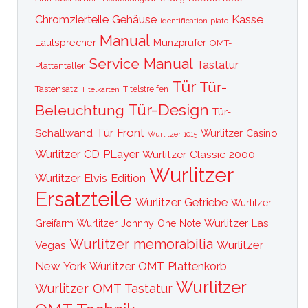
Kasse
Chromzierteile
Gehäuse
identification plate
Manual
Lautsprecher
Münzprüfer
OMT-
Service Manual
Tastatur
Plattenteller
Tür
Tür-
Tastensatz
Titelkarten
Titelstreifen
Tür-Design
Beleuchtung
Tür-
Tür Front
Schallwand
Wurlitzer Casino
Wurlitzer 1015
Wurlitzer CD PLayer
Wurlitzer Classic 2000
Wurlitzer
Wurlitzer Elvis Edition
Ersatzteile
Wurlitzer Getriebe
Wurlitzer
Wurlitzer Las
Greifarm
Wurlitzer Johnny One Note
Wurlitzer memorabilia
Wurlitzer
Vegas
New York
Wurlitzer OMT Plattenkorb
Wurlitzer
Wurlitzer OMT Tastatur