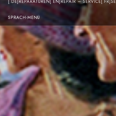
[:DE]REPARATUREN[:EN]REPAIR – SERVICE[:FR]SE
SPRACH-MENÜ