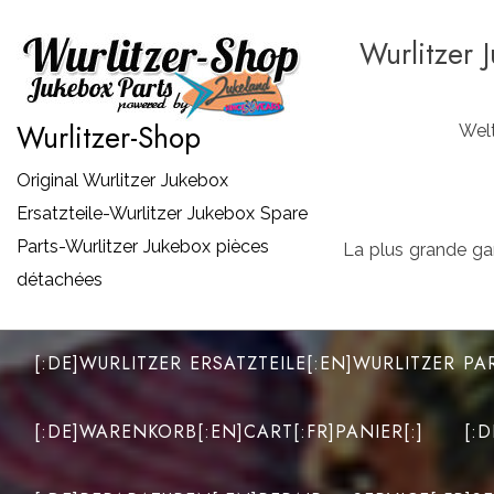
Zum
Wurlitzer 
Inhalt
springen
Wurlitzer-Shop
Welt
Original Wurlitzer Jukebox
Ersatzteile-Wurlitzer Jukebox Spare
Parts-Wurlitzer Jukebox pièces
La plus grande ga
détachées
[:DE]WURLITZER ERSATZTEILE[:EN]WURLITZER PA
[:DE]WARENKORB[:EN]CART[:FR]PANIER[:]
[: