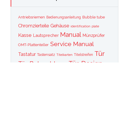
Bubble tube
Antriebsriemen
Bedienungsanleitung
Chromzierteile
Gehäuse
identification plate
Manual
Kasse
Lautsprecher
Münzprüfer
Service Manual
OMT-Plattenteller
Tür
Tastatur
Tastensatz
Titelkarten
Titelstreifen
Tür-Design
Tür-Beleuchtung
Tür Front
Tür-Schallwand
Wurlitzer 1015
Wurlitzer CD PLayer
Wurlitzer Casino
Wurlitzer Classic 2000
Wurlitzer Elvis
Wurlitzer
Edition
Ersatzteile
Wurlitzer Getriebe
Wurlitzer Greifarm
Wurlitzer Johnny One Note
Wurlitzer
Wurlitzer Las Vegas