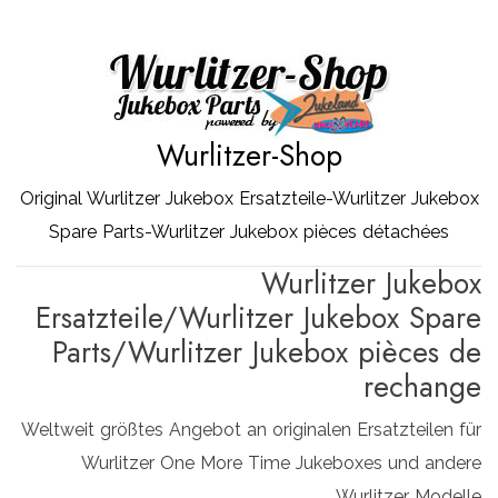
Zum
Inhalt
springen
Wurlitzer-Shop
Original Wurlitzer Jukebox Ersatzteile-Wurlitzer Jukebox
Spare Parts-Wurlitzer Jukebox pièces détachées
Wurlitzer Jukebox
Ersatzteile/Wurlitzer Jukebox Spare
Parts/Wurlitzer Jukebox pièces de
rechange
Weltweit größtes Angebot an originalen Ersatzteilen für
Wurlitzer One More Time Jukeboxes und andere
Wurlitzer Modelle