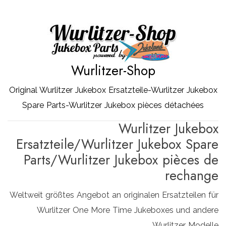
Zum
Inhalt
springen
Wurlitzer-Shop
Original Wurlitzer Jukebox Ersatzteile-Wurlitzer Jukebox
Spare Parts-Wurlitzer Jukebox pièces détachées
Wurlitzer Jukebox
Ersatzteile/Wurlitzer Jukebox Spare
Parts/Wurlitzer Jukebox pièces de
rechange
Weltweit größtes Angebot an originalen Ersatzteilen für
Wurlitzer One More Time Jukeboxes und andere
Wurlitzer Modelle