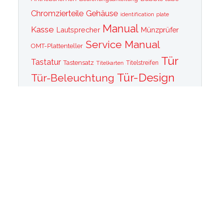
Chromzierteile
Gehäuse
identification plate
Manual
Kasse
Lautsprecher
Münzprüfer
Service Manual
OMT-Plattenteller
Tür
Tastatur
Tastensatz
Titelkarten
Titelstreifen
Tür-Design
Tür-Beleuchtung
Tür Front
Tür-Schallwand
Wurlitzer 1015
Wurlitzer CD PLayer
Wurlitzer Casino
Wurlitzer Classic 2000
Wurlitzer Elvis
Wurlitzer
Edition
Ersatzteile
Wurlitzer Getriebe
Wurlitzer Greifarm
Wurlitzer Johnny One Note
Wurlitzer
Wurlitzer Las Vegas
memorabilia
Wurlitzer New York
Wurlitzer
Wurlitzer OMT Plattenkorb