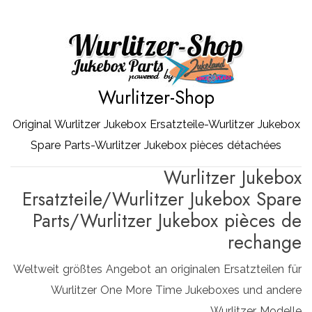
Zum
Inhalt
springen
Wurlitzer-Shop
Original Wurlitzer Jukebox Ersatzteile-Wurlitzer Jukebox
Spare Parts-Wurlitzer Jukebox pièces détachées
Wurlitzer Jukebox
Ersatzteile/Wurlitzer Jukebox Spare
Parts/Wurlitzer Jukebox pièces de
rechange
Weltweit größtes Angebot an originalen Ersatzteilen für
Wurlitzer One More Time Jukeboxes und andere
Wurlitzer Modelle