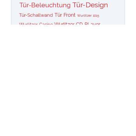
Tür-Design
Tür-Beleuchtung
Tür Front
Tür-Schallwand
Wurlitzer 1015
Wurlitzer CD PLayer
Wurlitzer Casino
Wurlitzer Classic 2000
Wurlitzer Elvis
Wurlitzer
Edition
Ersatzteile
Wurlitzer Getriebe
Wurlitzer Greifarm
Wurlitzer Johnny One Note
Wurlitzer
Wurlitzer Las Vegas
memorabilia
Wurlitzer New York
Wurlitzer
Wurlitzer OMT Plattenkorb
Wurlitzer OMT
OMT Tastatur
Technik
WurlitzerOMT Verstärker
Wurlitzer OMT Vinyl
Wurlitzer Peacock
Wurlitzer Princess
Wurlitzer Rainbow