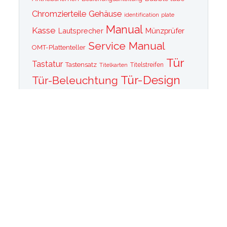
Chromzierteile
Gehäuse
identification plate
Manual
Kasse
Lautsprecher
Münzprüfer
Service Manual
OMT-Plattenteller
Tür
Tastatur
Tastensatz
Titelkarten
Titelstreifen
Tür-Design
Tür-Beleuchtung
Tür Front
Tür-Schallwand
Wurlitzer 1015
Wurlitzer CD PLayer
Wurlitzer Casino
Wurlitzer Classic 2000
Wurlitzer Elvis
Wurlitzer
Edition
Ersatzteile
Wurlitzer Getriebe
Wurlitzer Greifarm
Wurlitzer Johnny One Note
Wurlitzer
Wurlitzer Las Vegas
memorabilia
Wurlitzer New York
Wurlitzer
Wurlitzer OMT Plattenkorb