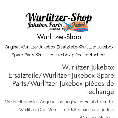
Zum
Inhalt
springen
Wurlitzer-Shop
Original Wurlitzer Jukebox Ersatzteile-Wurlitzer Jukebox
Spare Parts-Wurlitzer Jukebox pièces détachées
Wurlitzer Jukebox
Ersatzteile/Wurlitzer Jukebox Spare
Parts/Wurlitzer Jukebox pièces de
rechange
Weltweit größtes Angebot an originalen Ersatzteilen für
Wurlitzer One More Time Jukeboxes und andere
Wurlitzer Modelle