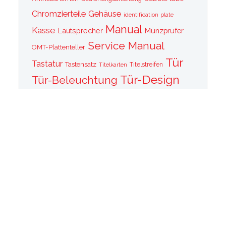
Chromzierteile
Gehäuse
identification plate
Manual
Kasse
Lautsprecher
Münzprüfer
Service Manual
OMT-Plattenteller
Tür
Tastatur
Tastensatz
Titelkarten
Titelstreifen
Tür-Design
Tür-Beleuchtung
Tür Front
Tür-Schallwand
Wurlitzer 1015
Wurlitzer CD PLayer
Wurlitzer Casino
Wurlitzer Classic 2000
Wurlitzer Elvis
Wurlitzer
Edition
Ersatzteile
Wurlitzer Getriebe
Wurlitzer Greifarm
Wurlitzer Johnny One Note
Wurlitzer
Wurlitzer Las Vegas
memorabilia
Wurlitzer New York
Wurlitzer
Wurlitzer OMT Plattenkorb