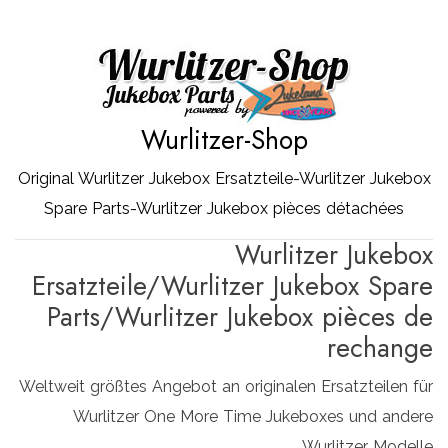
Zum
Inhalt
springen
Wurlitzer-Shop
Original Wurlitzer Jukebox Ersatzteile-Wurlitzer Jukebox
Spare Parts-Wurlitzer Jukebox pièces détachées
Wurlitzer Jukebox
Ersatzteile/Wurlitzer Jukebox Spare
Parts/Wurlitzer Jukebox pièces de
rechange
Weltweit größtes Angebot an originalen Ersatzteilen für
Wurlitzer One More Time Jukeboxes und andere
Wurlitzer Modelle