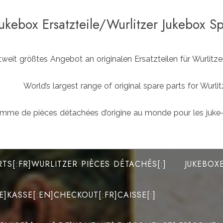
Jukebox Ersatzteile/Wurlitzer Jukebox S
weit größtes Angebot an originalen Ersatzteilen für Wurlit
World’s largest range of original spare parts for Wu
mme de pièces détachées d’origine au monde pour les juke-
RTS[:FR]WURLITZER PIÈCES DÉTACHÉS[:]
JUKEBOX
DE]KASSE[:EN]CHECKOUT[:FR]CAISSE[:]