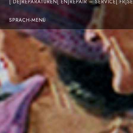
[:DE]REPARATUREN[:EN]REPAIR – SERVICE[:FR]SE
SPRACH-MENÜ