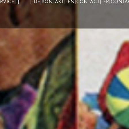
RVICE[:]
[:DE]KONTAKT[:EN]CONTACT[:FR]CONTAC