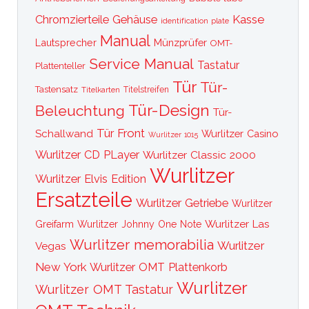
Kasse
Chromzierteile
Gehäuse
identification plate
Manual
Lautsprecher
Münzprüfer
OMT-
Service Manual
Tastatur
Plattenteller
Tür
Tür-
Tastensatz
Titelkarten
Titelstreifen
Tür-Design
Beleuchtung
Tür-
Tür Front
Schallwand
Wurlitzer Casino
Wurlitzer 1015
Wurlitzer CD PLayer
Wurlitzer Classic 2000
Wurlitzer
Wurlitzer Elvis Edition
Ersatzteile
Wurlitzer Getriebe
Wurlitzer
Wurlitzer Las
Greifarm
Wurlitzer Johnny One Note
Wurlitzer memorabilia
Wurlitzer
Vegas
New York
Wurlitzer OMT Plattenkorb
Wurlitzer
Wurlitzer OMT Tastatur