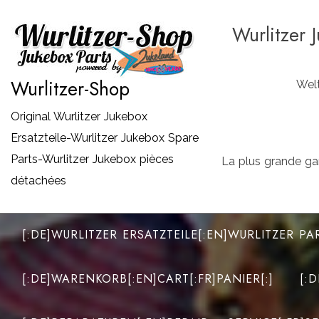
Zum
Wurlitzer 
Inhalt
springen
Wurlitzer-Shop
Welt
Original Wurlitzer Jukebox
Ersatzteile-Wurlitzer Jukebox Spare
Parts-Wurlitzer Jukebox pièces
La plus grande ga
détachées
[:DE]WURLITZER ERSATZTEILE[:EN]WURLITZER PA
[:DE]WARENKORB[:EN]CART[:FR]PANIER[:]
[: