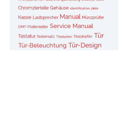
Chromzierteile
Gehäuse
identification plate
Manual
Kasse
Lautsprecher
Münzprüfer
Service Manual
OMT-Plattenteller
Tür
Tastatur
Tastensatz
Titelkarten
Titelstreifen
Tür-Design
Tür-Beleuchtung
Tür Front
Tür-Schallwand
Wurlitzer 1015
Wurlitzer CD PLayer
Wurlitzer Casino
Wurlitzer Classic 2000
Wurlitzer Elvis
Wurlitzer
Edition
Ersatzteile
Wurlitzer Getriebe
Wurlitzer Greifarm
Wurlitzer Johnny One Note
Wurlitzer
Wurlitzer Las Vegas
memorabilia
Wurlitzer New York
Wurlitzer
Wurlitzer OMT Plattenkorb