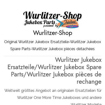
Zum
Inhalt
springen
Wurlitzer-Shop
Original Wurlitzer Jukebox Ersatzteile-Wurlitzer Jukebox
Spare Parts-Wurlitzer Jukebox pièces détachées
Wurlitzer Jukebox
Ersatzteile/Wurlitzer Jukebox Spare
Parts/Wurlitzer Jukebox pièces de
rechange
Weltweit größtes Angebot an originalen Ersatzteilen für
Wurlitzer One More Time Jukeboxes und andere
Wurlitzer Modelle