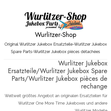
Zum
Inhalt
springen
Wurlitzer-Shop
Original Wurlitzer Jukebox Ersatzteile-Wurlitzer Jukebox
Spare Parts-Wurlitzer Jukebox pièces détachées
Wurlitzer Jukebox
Ersatzteile/Wurlitzer Jukebox Spare
Parts/Wurlitzer Jukebox pièces de
rechange
Weltweit größtes Angebot an originalen Ersatzteilen für
Wurlitzer One More Time Jukeboxes und andere
Wurlitzer Modelle