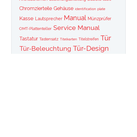
Chromzierteile
Gehäuse
identification plate
Manual
Kasse
Lautsprecher
Münzprüfer
Service Manual
OMT-Plattenteller
Tür
Tastatur
Tastensatz
Titelkarten
Titelstreifen
Tür-Design
Tür-Beleuchtung
Tür Front
Tür-Schallwand
Wurlitzer 1015
Wurlitzer CD PLayer
Wurlitzer Casino
Wurlitzer Classic 2000
Wurlitzer Elvis
Wurlitzer
Edition
Ersatzteile
Wurlitzer Getriebe
Wurlitzer Greifarm
Wurlitzer Johnny One Note
Wurlitzer
Wurlitzer Las Vegas
memorabilia
Wurlitzer New York
Wurlitzer
Wurlitzer OMT Plattenkorb