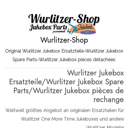
Zum
Inhalt
springen
Wurlitzer-Shop
Original Wurlitzer Jukebox Ersatzteile-Wurlitzer Jukebox
Spare Parts-Wurlitzer Jukebox pièces détachées
Wurlitzer Jukebox
Ersatzteile/Wurlitzer Jukebox Spare
Parts/Wurlitzer Jukebox pièces de
rechange
Weltweit größtes Angebot an originalen Ersatzteilen für
Wurlitzer One More Time Jukeboxes und andere
Wurlitzer Modelle