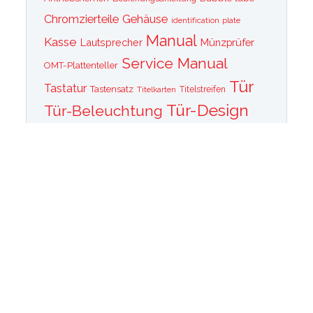
Chromzierteile
Gehäuse
identification plate
Manual
Kasse
Lautsprecher
Münzprüfer
Service Manual
OMT-Plattenteller
Tür
Tastatur
Tastensatz
Titelkarten
Titelstreifen
Tür-Design
Tür-Beleuchtung
Tür Front
Tür-Schallwand
Wurlitzer 1015
Wurlitzer CD PLayer
Wurlitzer Casino
Wurlitzer Classic 2000
Wurlitzer Elvis
Wurlitzer
Edition
Ersatzteile
Wurlitzer Getriebe
Wurlitzer Greifarm
Wurlitzer Johnny One Note
Wurlitzer
Wurlitzer Las Vegas
memorabilia
Wurlitzer New York
Wurlitzer
Wurlitzer OMT Plattenkorb