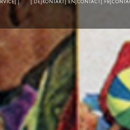
RVICE[:]
[:DE]KONTAKT[:EN]CONTACT[:FR]CONTAC