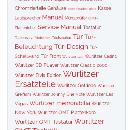
Kasse
Chromzierteile
Gehäuse
identification plate
Manual
Lautsprecher
Münzprüfer
OMT-
Service Manual
Tastatur
Plattenteller
Tür
Tür-
Tastensatz
Titelkarten
Titelstreifen
Tür-Design
Beleuchtung
Tür-
Tür Front
Schallwand
Wurlitzer Casino
Wurlitzer 1015
Wurlitzer CD PLayer
Wurlitzer Classic 2000
Wurlitzer
Wurlitzer Elvis Edition
Ersatzteile
Wurlitzer Getriebe
Wurlitzer
Wurlitzer Las
Greifarm
Wurlitzer Johnny One Note
Wurlitzer memorabilia
Wurlitzer
Vegas
New York
Wurlitzer OMT Plattenkorb
Wurlitzer
Wurlitzer OMT Tastatur