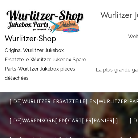
Zum
Wurlitzer 
Inhalt
springen
Wurlitzer-Shop
Welt
Original Wurlitzer Jukebox
Ersatzteile-Wurlitzer Jukebox Spare
Parts-Wurlitzer Jukebox pièces
La plus grande ga
détachées
[:DE]WURLITZER ERSATZTEILE[:EN]WURLITZER PA
[:DE]WARENKORB[:EN]CART[:FR]PANIER[:]
[: