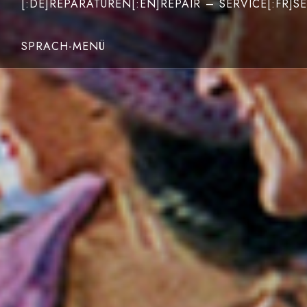
[:DE]REPARATUREN[:EN]REPAIR – SERVICE[:FR]SE
SPRACH-MENÜ