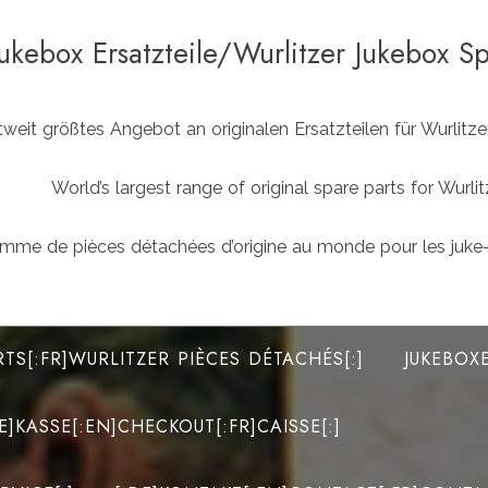
Jukebox Ersatzteile/Wurlitzer Jukebox S
weit größtes Angebot an originalen Ersatzteilen für Wurlit
World’s largest range of original spare parts for Wu
mme de pièces détachées d’origine au monde pour les juke-
RTS[:FR]WURLITZER PIÈCES DÉTACHÉS[:]
JUKEBOX
DE]KASSE[:EN]CHECKOUT[:FR]CAISSE[:]