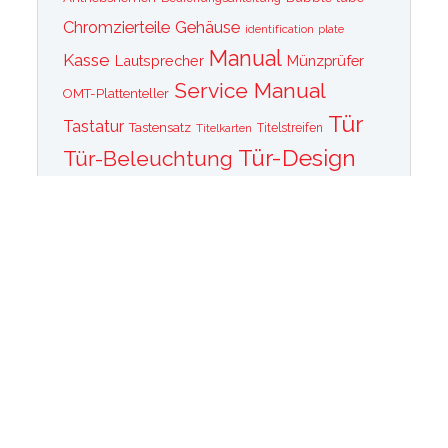
Chromzierteile
Gehäuse
identification plate
Manual
Kasse
Lautsprecher
Münzprüfer
Service Manual
OMT-Plattenteller
Tür
Tastatur
Tastensatz
Titelkarten
Titelstreifen
Tür-Design
Tür-Beleuchtung
Tür Front
Tür-Schallwand
Wurlitzer 1015
Wurlitzer CD PLayer
Wurlitzer Casino
Wurlitzer Classic 2000
Wurlitzer Elvis
Wurlitzer
Edition
Ersatzteile
Wurlitzer Getriebe
Wurlitzer Greifarm
Wurlitzer Johnny One Note
Wurlitzer
Wurlitzer Las Vegas
memorabilia
Wurlitzer New York
Wurlitzer
Wurlitzer OMT Plattenkorb