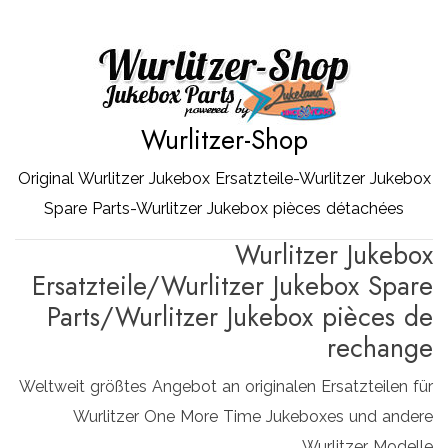
Zum
Inhalt
springen
Wurlitzer-Shop
Original Wurlitzer Jukebox Ersatzteile-Wurlitzer Jukebox
Spare Parts-Wurlitzer Jukebox pièces détachées
Wurlitzer Jukebox
Ersatzteile/Wurlitzer Jukebox Spare
Parts/Wurlitzer Jukebox pièces de
rechange
Weltweit größtes Angebot an originalen Ersatzteilen für
Wurlitzer One More Time Jukeboxes und andere
Wurlitzer Modelle