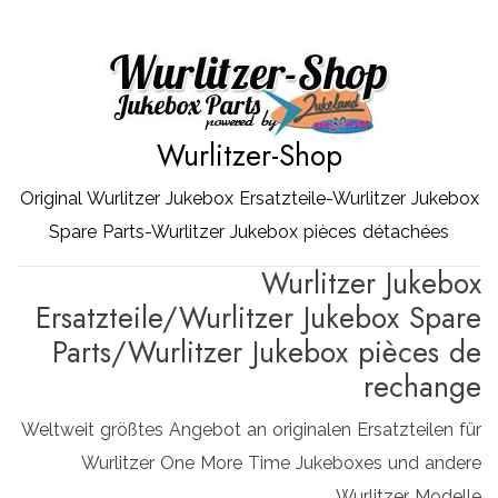
Zum
Inhalt
springen
Wurlitzer-Shop
Original Wurlitzer Jukebox Ersatzteile-Wurlitzer Jukebox
Spare Parts-Wurlitzer Jukebox pièces détachées
Wurlitzer Jukebox
Ersatzteile/Wurlitzer Jukebox Spare
Parts/Wurlitzer Jukebox pièces de
rechange
Weltweit größtes Angebot an originalen Ersatzteilen für
Wurlitzer One More Time Jukeboxes und andere
Wurlitzer Modelle