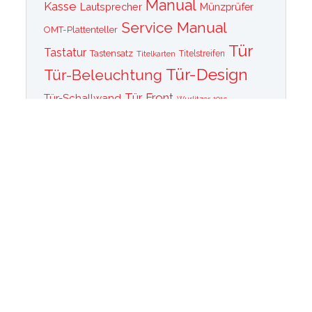
Manual
Kasse
Lautsprecher
Münzprüfer
Service Manual
OMT-Plattenteller
Tür
Tastatur
Tastensatz
Titelkarten
Titelstreifen
Tür-Design
Tür-Beleuchtung
Tür Front
Tür-Schallwand
Wurlitzer 1015
Wurlitzer CD PLayer
Wurlitzer Casino
Wurlitzer Classic 2000
Wurlitzer Elvis
Wurlitzer
Edition
Ersatzteile
Wurlitzer Getriebe
Wurlitzer Greifarm
Wurlitzer Johnny One Note
Wurlitzer
Wurlitzer Las Vegas
memorabilia
Wurlitzer New York
Wurlitzer
Wurlitzer OMT Plattenkorb
Wurlitzer OMT
OMT Tastatur