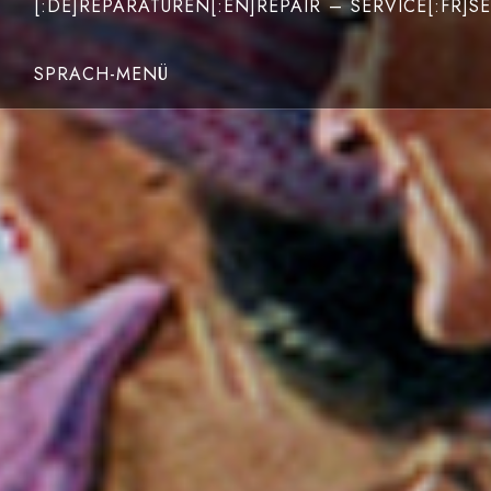
[:DE]REPARATUREN[:EN]REPAIR – SERVICE[:FR]SE
SPRACH-MENÜ