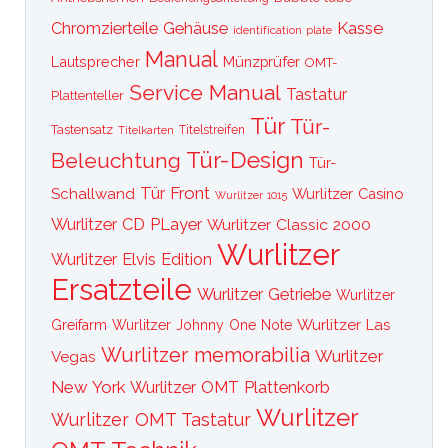
Kasse
Chromzierteile
Gehäuse
identification plate
Manual
Lautsprecher
Münzprüfer
OMT-
Service Manual
Tastatur
Plattenteller
Tür
Tür-
Tastensatz
Titelkarten
Titelstreifen
Tür-Design
Beleuchtung
Tür-
Tür Front
Schallwand
Wurlitzer Casino
Wurlitzer 1015
Wurlitzer CD PLayer
Wurlitzer Classic 2000
Wurlitzer
Wurlitzer Elvis Edition
Ersatzteile
Wurlitzer Getriebe
Wurlitzer
Wurlitzer Las
Greifarm
Wurlitzer Johnny One Note
Wurlitzer memorabilia
Wurlitzer
Vegas
New York
Wurlitzer OMT Plattenkorb
Wurlitzer
Wurlitzer OMT Tastatur