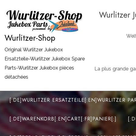
Zum
Wurlitzer 
Inhalt
springen
Wurlitzer-Shop
Welt
Original Wurlitzer Jukebox
Ersatzteile-Wurlitzer Jukebox Spare
Parts-Wurlitzer Jukebox pièces
La plus grande ga
détachées
[:DE]WURLITZER ERSATZTEILE[:EN]WURLITZER PA
[:DE]WARENKORB[:EN]CART[:FR]PANIER[:]
[: