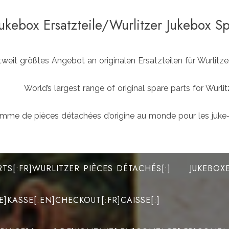
Jukebox Ersatzteile/Wurlitzer Jukebox S
weit größtes Angebot an originalen Ersatzteilen für Wurlit
World’s largest range of original spare parts for Wu
mme de pièces détachées d’origine au monde pour les juke-
RTS[:FR]WURLITZER PIÈCES DÉTACHÉS[:]
JUKEBOX
DE]KASSE[:EN]CHECKOUT[:FR]CAISSE[:]