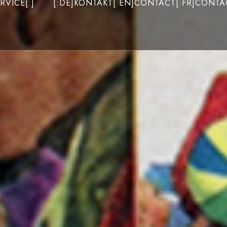
RVICE[:]
[:DE]KONTAKT[:EN]CONTACT[:FR]CONTAC