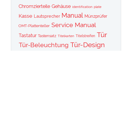
Chromzierteile
Gehäuse
identification plate
Manual
Kasse
Lautsprecher
Münzprüfer
Service Manual
OMT-Plattenteller
Tür
Tastatur
Tastensatz
Titelkarten
Titelstreifen
Tür-Design
Tür-Beleuchtung
Tür Front
Tür-Schallwand
Wurlitzer 1015
Wurlitzer CD PLayer
Wurlitzer Casino
Wurlitzer Classic 2000
Wurlitzer Elvis
Wurlitzer
Edition
Ersatzteile
Wurlitzer Getriebe
Wurlitzer Greifarm
Wurlitzer Johnny One Note
Wurlitzer
Wurlitzer Las Vegas
memorabilia
Wurlitzer New York
Wurlitzer
Wurlitzer OMT Plattenkorb