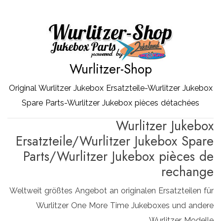
Zum
Inhalt
springen
Wurlitzer-Shop
Original Wurlitzer Jukebox Ersatzteile-Wurlitzer Jukebox
Spare Parts-Wurlitzer Jukebox pièces détachées
Wurlitzer Jukebox
Ersatzteile/Wurlitzer Jukebox Spare
Parts/Wurlitzer Jukebox pièces de
rechange
Weltweit größtes Angebot an originalen Ersatzteilen für
Wurlitzer One More Time Jukeboxes und andere
Wurlitzer Modelle