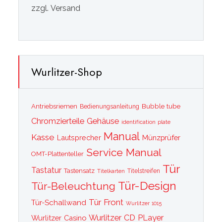
zzgl. Versand
Wurlitzer-Shop
Bubble tube
Antriebsriemen
Bedienungsanleitung
Chromzierteile
Gehäuse
identification plate
Manual
Kasse
Lautsprecher
Münzprüfer
Service Manual
OMT-Plattenteller
Tür
Tastatur
Tastensatz
Titelkarten
Titelstreifen
Tür-Design
Tür-Beleuchtung
Tür Front
Tür-Schallwand
Wurlitzer 1015
Wurlitzer CD PLayer
Wurlitzer Casino