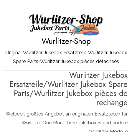
Zum
Inhalt
springen
Wurlitzer-Shop
Original Wurlitzer Jukebox Ersatzteile-Wurlitzer Jukebox
Spare Parts-Wurlitzer Jukebox pièces détachées
Wurlitzer Jukebox
Ersatzteile/Wurlitzer Jukebox Spare
Parts/Wurlitzer Jukebox pièces de
rechange
Weltweit größtes Angebot an originalen Ersatzteilen für
Wurlitzer One More Time Jukeboxes und andere
Wurlitzer Modelle