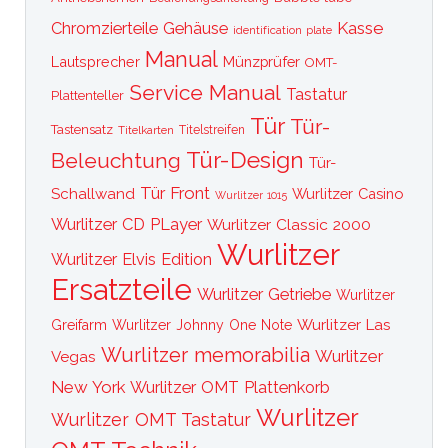
Kasse
Chromzierteile
Gehäuse
identification plate
Manual
Lautsprecher
Münzprüfer
OMT-
Service Manual
Tastatur
Plattenteller
Tür
Tür-
Tastensatz
Titelkarten
Titelstreifen
Tür-Design
Beleuchtung
Tür-
Tür Front
Schallwand
Wurlitzer Casino
Wurlitzer 1015
Wurlitzer CD PLayer
Wurlitzer Classic 2000
Wurlitzer
Wurlitzer Elvis Edition
Ersatzteile
Wurlitzer Getriebe
Wurlitzer
Wurlitzer Las
Greifarm
Wurlitzer Johnny One Note
Wurlitzer memorabilia
Wurlitzer
Vegas
New York
Wurlitzer OMT Plattenkorb
Wurlitzer
Wurlitzer OMT Tastatur