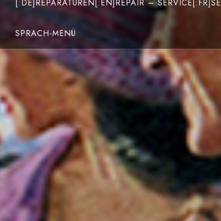
[:DE]REPARATUREN[:EN]REPAIR – SERVICE[:FR]SE
SPRACH-MENÜ