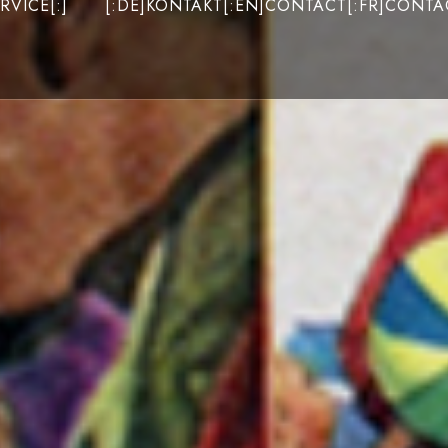
RVICE[:]
[:DE]KONTAKT[:EN]CONTACT[:FR]CONTAC