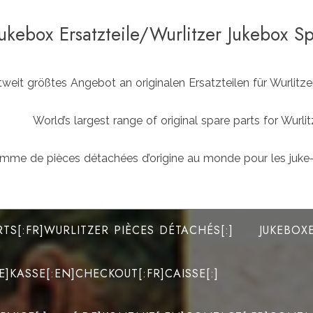
Jukebox Ersatzteile/Wurlitzer Jukebox S
weit größtes Angebot an originalen Ersatzteilen für Wurlit
World’s largest range of original spare parts for Wu
mme de pièces détachées d’origine au monde pour les juke-
RTS[:FR]WURLITZER PIÈCES DÉTACHÉS[:]
JUKEBOX
DE]KASSE[:EN]CHECKOUT[:FR]CAISSE[:]