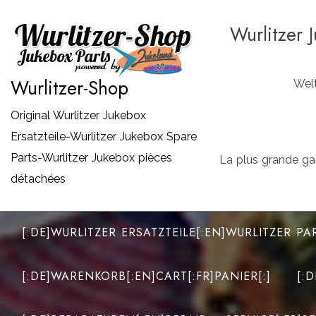
Zum
Wurlitzer 
Inhalt
springen
Wurlitzer-Shop
Welt
Original Wurlitzer Jukebox
Ersatzteile-Wurlitzer Jukebox Spare
Parts-Wurlitzer Jukebox pièces
La plus grande ga
détachées
[:DE]WURLITZER ERSATZTEILE[:EN]WURLITZER PA
[:DE]WARENKORB[:EN]CART[:FR]PANIER[:]
[: