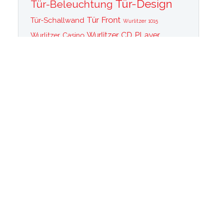
Tür-Design
Tür-Beleuchtung
Tür Front
Tür-Schallwand
Wurlitzer 1015
Wurlitzer CD PLayer
Wurlitzer Casino
Wurlitzer Classic 2000
Wurlitzer Elvis
Wurlitzer
Edition
Ersatzteile
Wurlitzer Getriebe
Wurlitzer Greifarm
Wurlitzer Johnny One Note
Wurlitzer
Wurlitzer Las Vegas
memorabilia
Wurlitzer New York
Wurlitzer
Wurlitzer OMT Plattenkorb
Wurlitzer OMT
OMT Tastatur
Technik
WurlitzerOMT Verstärker
Wurlitzer OMT Vinyl
Wurlitzer Peacock
Wurlitzer Princess
Wurlitzer Rainbow