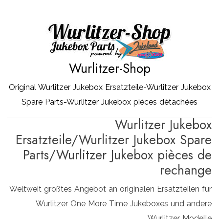
Zum
Inhalt
springen
Wurlitzer-Shop
Original Wurlitzer Jukebox Ersatzteile-Wurlitzer Jukebox
Spare Parts-Wurlitzer Jukebox pièces détachées
Wurlitzer Jukebox
Ersatzteile/Wurlitzer Jukebox Spare
Parts/Wurlitzer Jukebox pièces de
rechange
Weltweit größtes Angebot an originalen Ersatzteilen für
Wurlitzer One More Time Jukeboxes und andere
Wurlitzer Modelle