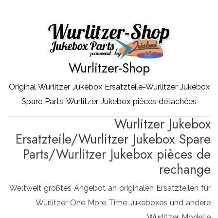
Zum
Inhalt
springen
Wurlitzer-Shop
Original Wurlitzer Jukebox Ersatzteile-Wurlitzer Jukebox
Spare Parts-Wurlitzer Jukebox pièces détachées
Wurlitzer Jukebox
Ersatzteile/Wurlitzer Jukebox Spare
Parts/Wurlitzer Jukebox pièces de
rechange
Weltweit größtes Angebot an originalen Ersatzteilen für
Wurlitzer One More Time Jukeboxes und andere
Wurlitzer Modelle