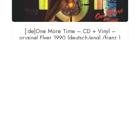
[:de]One More Time – CD + Vinyl –
original Flyer 1990 (deutsch/engl./franz.)
[:en]One More Time – CD + Vinyl –
original Flyer 1990
(English/German/French) [:fr]One More
Time – CD + Vinyl – original Flyer 1990
(francaise/anglaise/allemand) [:]
€
12,00
[:de]inkl. gesetzlicher MwSt, zzgl.
Versand[:en]incl. VAT, plus shipping[:fr]incl. VAT, plus
shipping[:]
IN DEN WARENKORB