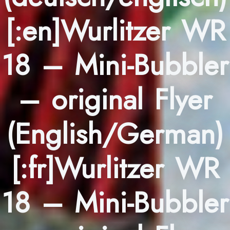
[:en]Wurlitzer WR
18 – Mini-Bubbler
– original Flyer
(English/German)
[:fr]Wurlitzer WR
18 – Mini-Bubbler