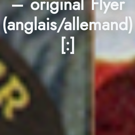
– original Flyer
(anglais/allemand)
[:]