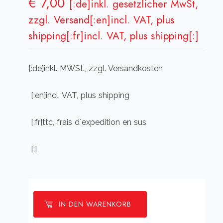
€
7,00
[:de]inkl. gesetzlicher MwSt,
zzgl. Versand[:en]incl. VAT, plus
shipping[:fr]incl. VAT, plus shipping[:]
[:de]inkl. MWSt., zzgl. Versandkosten
[:en]incl. VAT, plus shipping
[:fr]ttc, frais d´expedition en sus
[:]
IN DEN WARENKORB