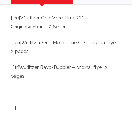
-
original
[:de]Wurlitzer One More Time CD –
Flyer
Originalwerbung, 2 Seiten
(English/German)
[:fr]Wurlitzer
[:en]Wurlitzer One More Time CD – original flyer,
WR
2 pages
18
[:fr]Wurlitzer Bayb-Bubbler – original flyer, 2
-
pages
Mini-
Bubbler
-
original
[:]
Flyer
(anglais/allemand)
[:]