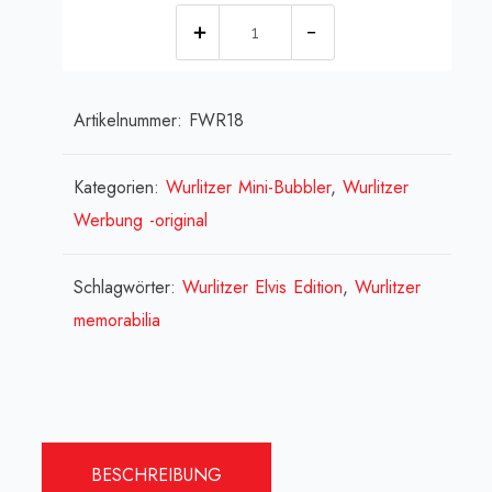
[:de]Wurlitzer
WR18
-
Artikelnummer:
FWR18
Mini
Bubbler
-
Kategorien:
Wurlitzer Mini-Bubbler
,
Wurlitzer
original
Werbung -original
Flyer
(deutsch/englisch)
Schlagwörter:
Wurlitzer Elvis Edition
,
Wurlitzer
[:en]Wurlitzer
memorabilia
WR
18
-
Mini-
BESCHREIBUNG
Bubbler