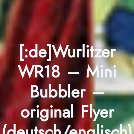
[:de]Wurlitzer
WR18 – Mini
Bubbler –
original Flyer
(deutsch/englisch)