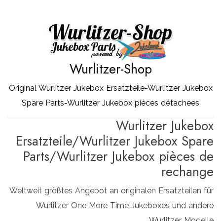
Zum
Inhalt
springen
Wurlitzer-Shop
Original Wurlitzer Jukebox Ersatzteile-Wurlitzer Jukebox
Spare Parts-Wurlitzer Jukebox pièces détachées
Wurlitzer Jukebox
Ersatzteile/Wurlitzer Jukebox Spare
Parts/Wurlitzer Jukebox pièces de
rechange
Weltweit größtes Angebot an originalen Ersatzteilen für
Wurlitzer One More Time Jukeboxes und andere
Wurlitzer Modelle