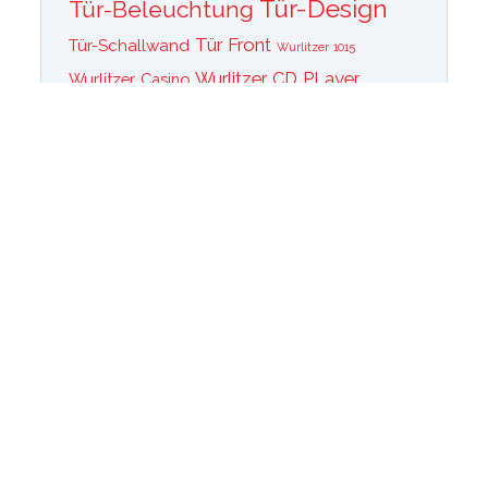
Tür-Design
Tür-Beleuchtung
Tür Front
Tür-Schallwand
Wurlitzer 1015
Wurlitzer CD PLayer
Wurlitzer Casino
Wurlitzer Classic 2000
Wurlitzer Elvis
Wurlitzer
Edition
Ersatzteile
Wurlitzer Getriebe
Wurlitzer Greifarm
Wurlitzer Johnny One Note
Wurlitzer
Wurlitzer Las Vegas
memorabilia
Wurlitzer New York
Wurlitzer
Wurlitzer OMT Plattenkorb
Wurlitzer OMT
OMT Tastatur
Technik
WurlitzerOMT Verstärker
Wurlitzer OMT Vinyl
Wurlitzer Peacock
Wurlitzer Princess
Wurlitzer Rainbow