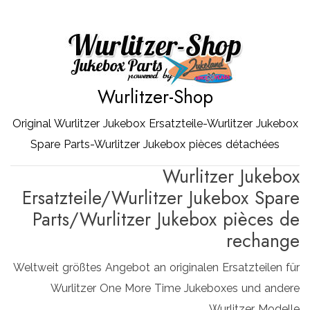
Zum
Inhalt
springen
Wurlitzer-Shop
Original Wurlitzer Jukebox Ersatzteile-Wurlitzer Jukebox
Spare Parts-Wurlitzer Jukebox pièces détachées
Wurlitzer Jukebox
Ersatzteile/Wurlitzer Jukebox Spare
Parts/Wurlitzer Jukebox pièces de
rechange
Weltweit größtes Angebot an originalen Ersatzteilen für
Wurlitzer One More Time Jukeboxes und andere
Wurlitzer Modelle