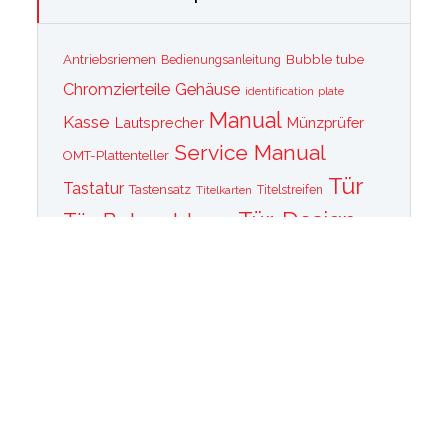
Bubble tube
Antriebsriemen
Bedienungsanleitung
Chromzierteile
Gehäuse
identification plate
Manual
Kasse
Lautsprecher
Münzprüfer
Service Manual
OMT-Plattenteller
Tür
Tastatur
Tastensatz
Titelkarten
Titelstreifen
Tür-Design
Tür-Beleuchtung
Tür Front
Tür-Schallwand
Wurlitzer 1015
Wurlitzer CD PLayer
Wurlitzer Casino
Wurlitzer Classic 2000
Wurlitzer Elvis
Wurlitzer
Edition
Ersatzteile
Wurlitzer Getriebe
Wurlitzer Greifarm
Wurlitzer Johnny One Note
Wurlitzer
Wurlitzer Las Vegas