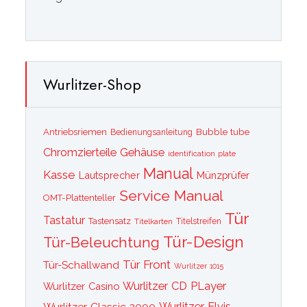
Wurlitzer-Shop
Bubble tube
Antriebsriemen
Bedienungsanleitung
Chromzierteile
Gehäuse
identification plate
Manual
Kasse
Lautsprecher
Münzprüfer
Service Manual
OMT-Plattenteller
Tür
Tastatur
Tastensatz
Titelkarten
Titelstreifen
Tür-Design
Tür-Beleuchtung
Tür Front
Tür-Schallwand
Wurlitzer 1015
Wurlitzer CD PLayer
Wurlitzer Casino
Wurlitzer Classic 2000
Wurlitzer Elvis