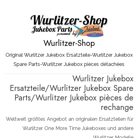
Zum
Inhalt
springen
Wurlitzer-Shop
Original Wurlitzer Jukebox Ersatzteile-Wurlitzer Jukebox
Spare Parts-Wurlitzer Jukebox pièces détachées
Wurlitzer Jukebox
Ersatzteile/Wurlitzer Jukebox Spare
Parts/Wurlitzer Jukebox pièces de
rechange
Weltweit größtes Angebot an originalen Ersatzteilen für
Wurlitzer One More Time Jukeboxes und andere
Wurlitzer Modelle