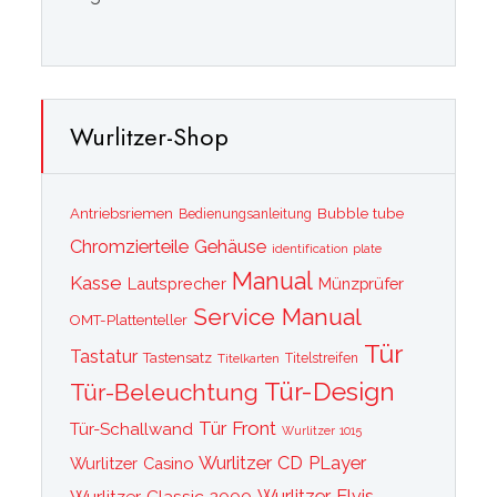
Wurlitzer-Shop
Bubble tube
Antriebsriemen
Bedienungsanleitung
Chromzierteile
Gehäuse
identification plate
Manual
Kasse
Lautsprecher
Münzprüfer
Service Manual
OMT-Plattenteller
Tür
Tastatur
Tastensatz
Titelkarten
Titelstreifen
Tür-Design
Tür-Beleuchtung
Tür Front
Tür-Schallwand
Wurlitzer 1015
Wurlitzer CD PLayer
Wurlitzer Casino
Wurlitzer Classic 2000
Wurlitzer Elvis