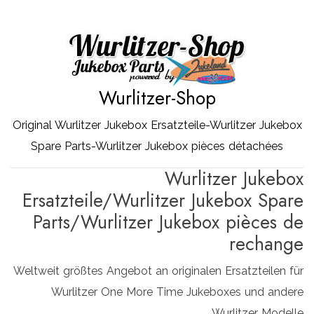
Zum
Inhalt
springen
Wurlitzer-Shop
Original Wurlitzer Jukebox Ersatzteile-Wurlitzer Jukebox
Spare Parts-Wurlitzer Jukebox pièces détachées
Wurlitzer Jukebox
Ersatzteile/Wurlitzer Jukebox Spare
Parts/Wurlitzer Jukebox pièces de
rechange
Weltweit größtes Angebot an originalen Ersatzteilen für
Wurlitzer One More Time Jukeboxes und andere
Wurlitzer Modelle