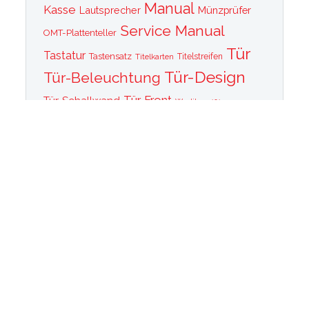
Manual
Kasse
Lautsprecher
Münzprüfer
Service Manual
OMT-Plattenteller
Tür
Tastatur
Tastensatz
Titelkarten
Titelstreifen
Tür-Design
Tür-Beleuchtung
Tür Front
Tür-Schallwand
Wurlitzer 1015
Wurlitzer CD PLayer
Wurlitzer Casino
Wurlitzer Classic 2000
Wurlitzer Elvis
Wurlitzer
Edition
Ersatzteile
Wurlitzer Getriebe
Wurlitzer Greifarm
Wurlitzer Johnny One Note
Wurlitzer
Wurlitzer Las Vegas
memorabilia
Wurlitzer New York
Wurlitzer
Wurlitzer OMT Plattenkorb
Wurlitzer OMT
OMT Tastatur