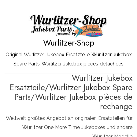
Zum
Inhalt
springen
Wurlitzer-Shop
Original Wurlitzer Jukebox Ersatzteile-Wurlitzer Jukebox
Spare Parts-Wurlitzer Jukebox pièces détachées
Wurlitzer Jukebox
Ersatzteile/Wurlitzer Jukebox Spare
Parts/Wurlitzer Jukebox pièces de
rechange
Weltweit größtes Angebot an originalen Ersatzteilen für
Wurlitzer One More Time Jukeboxes und andere
Wurlitzer Modelle