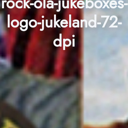
rock-ola-jukeboxes-
logo-jukeland-72-
dpi