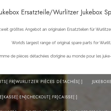
Jukebox Ersatzteile/Wurlitzer Jukebox S
weit größtes Angebot an originalen Ersatzteilen für Wurlit
World’s largest range of original spare parts for Wu
mme de pièces détachées d’origine au monde pour les juke-
RTS[:FR]WURLITZER PIÈCES DÉTACHÉS[:]
JUKEBOX
DE]KASSE[:EN]CHECKOUT[:FR]CAISSE[:]