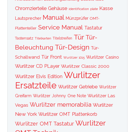
Kasse
Chromzierteile
Gehäuse
identification plate
Manual
Lautsprecher
Münzprüfer
OMT-
Service Manual
Tastatur
Plattenteller
Tür
Tür-
Tastensatz
Titelkarten
Titelstreifen
Tür-Design
Beleuchtung
Tür-
Tür Front
Schallwand
Wurlitzer Casino
Wurlitzer 1015
Wurlitzer CD PLayer
Wurlitzer Classic 2000
Wurlitzer
Wurlitzer Elvis Edition
Ersatzteile
Wurlitzer Getriebe
Wurlitzer
Wurlitzer Las
Greifarm
Wurlitzer Johnny One Note
Wurlitzer memorabilia
Wurlitzer
Vegas
New York
Wurlitzer OMT Plattenkorb
Wurlitzer
Wurlitzer OMT Tastatur