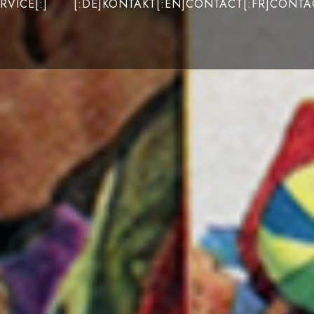
RVICE[:]
[:DE]KONTAKT[:EN]CONTACT[:FR]CONTAC