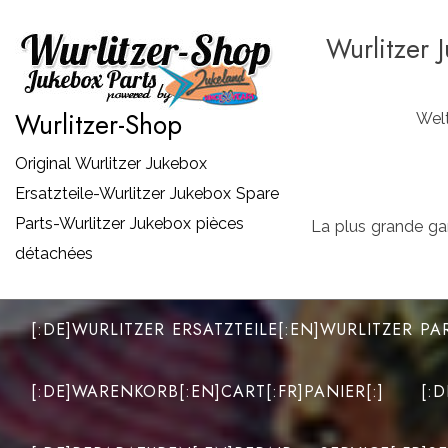
Zum
Wurlitzer 
Inhalt
springen
Wurlitzer-Shop
Welt
Original Wurlitzer Jukebox
Ersatzteile-Wurlitzer Jukebox Spare
Parts-Wurlitzer Jukebox pièces
La plus grande ga
détachées
[:DE]WURLITZER ERSATZTEILE[:EN]WURLITZER PA
[:DE]WARENKORB[:EN]CART[:FR]PANIER[:]
[: