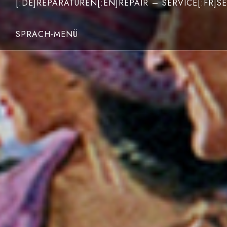
[:DE]REPARATUREN[:EN]REPAIR – SERVICE[:FR]SE
SPRACH-MENÜ